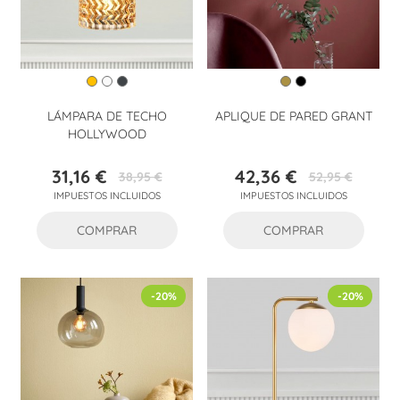
LÁMPARA DE TECHO
APLIQUE DE PARED GRANT
HOLLYWOOD
31,16 €
42,36 €
38,95 €
52,95 €
Precio
Precio
Precio
Precio
IMPUESTOS INCLUIDOS
IMPUESTOS INCLUIDOS
base
base
COMPRAR
COMPRAR
-20%
-20%