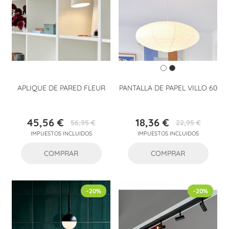
APLIQUE DE PARED FLEUR
PANTALLA DE PAPEL VILLO 60
45,56 €
18,36 €
56,95 €
22,95 €
Precio
Precio
Precio
Precio
IMPUESTOS INCLUIDOS
IMPUESTOS INCLUIDOS
base
base
COMPRAR
COMPRAR
-20%
-20%