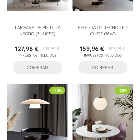
LÁMPARA DE PIE LILLY
REGLETA DE TECHO LED
NEGRO (3 LUCES)
CLYDE (16W)
127,96 €
159,96 €
159,95 €
199,95 €
Precio
Precio
Precio
Precio
IMPUESTOS INCLUIDOS
IMPUESTOS INCLUIDOS
base
base
COMPRAR
COMPRAR
-20%
-20%