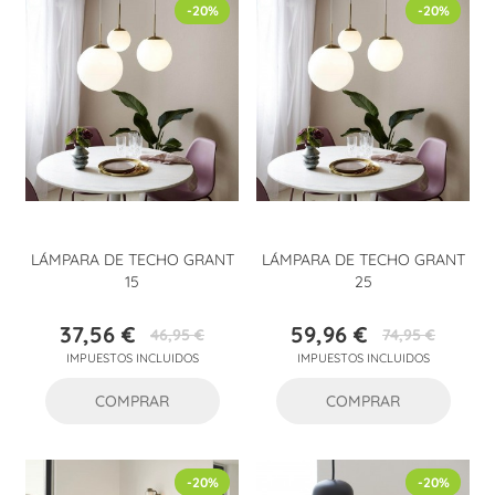
-20%
-20%
LÁMPARA DE TECHO GRANT
LÁMPARA DE TECHO GRANT
15
25
37,56 €
59,96 €
46,95 €
74,95 €
Precio
Precio
Precio
Precio
IMPUESTOS INCLUIDOS
IMPUESTOS INCLUIDOS
base
base
COMPRAR
COMPRAR
-20%
-20%