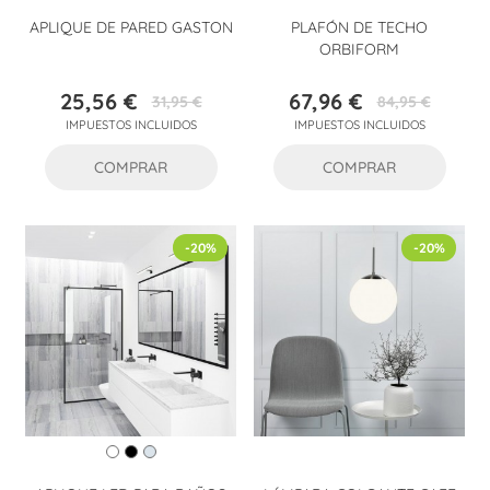
APLIQUE DE PARED GASTON
PLAFÓN DE TECHO
ORBIFORM
25,56 €
67,96 €
31,95 €
84,95 €
Precio
Precio
Precio
Precio
IMPUESTOS INCLUIDOS
IMPUESTOS INCLUIDOS
base
base
COMPRAR
COMPRAR
-20%
-20%