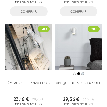
IMPUESTOS INCLUIDOS
IMPUESTOS INCLUIDOS
base
base
COMPRAR
COMPRAR
-20%
-20%
LÁMPARA CON PINZA PHOTO
APLIQUE DE PARED EXPLORE
23,16 €
29,56 €
28,95 €
36,95 €
Precio
Precio
Precio
Precio
IMPUESTOS INCLUIDOS
IMPUESTOS INCLUIDOS
base
base