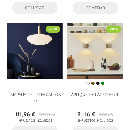
COMPRAR
COMPRAR
-20%
-20%
LÁMPARA DE TECHO ALTON
APLIQUE DE PARED BELIR
35
111,96 €
31,16 €
139,95 €
38,95 €
Precio
Precio
Precio
Precio
IMPUESTOS INCLUIDOS
IMPUESTOS INCLUIDOS
base
base