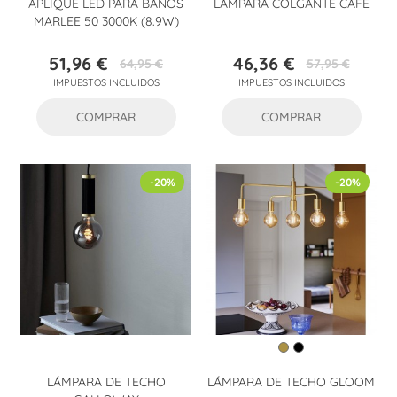
APLIQUE LED PARA BAÑOS
LÁMPARA COLGANTE CAFE
MARLEE 50 3000K (8.9W)
51,96 €
46,36 €
64,95 €
57,95 €
Precio
Precio
Precio
Precio
IMPUESTOS INCLUIDOS
IMPUESTOS INCLUIDOS
base
base
COMPRAR
COMPRAR
-20%
-20%
LÁMPARA DE TECHO
LÁMPARA DE TECHO GLOOM