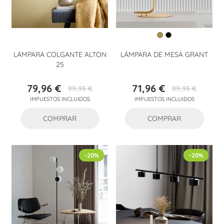
LÁMPARA COLGANTE ALTON
LÁMPARA DE MESA GRANT
25
79,96 €
71,96 €
99,95 €
89,95 €
Precio
Precio
Precio
Precio
IMPUESTOS INCLUIDOS
IMPUESTOS INCLUIDOS
base
base
COMPRAR
COMPRAR
-20%
-20%