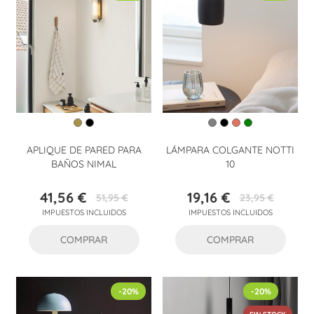
APLIQUE DE PARED PARA
LÁMPARA COLGANTE NOTTI
BAÑOS NIMAL
10
41,56 €
19,16 €
51,95 €
23,95 €
Precio
Precio
Precio
Precio
IMPUESTOS INCLUIDOS
IMPUESTOS INCLUIDOS
base
base
COMPRAR
COMPRAR
-20%
-20%