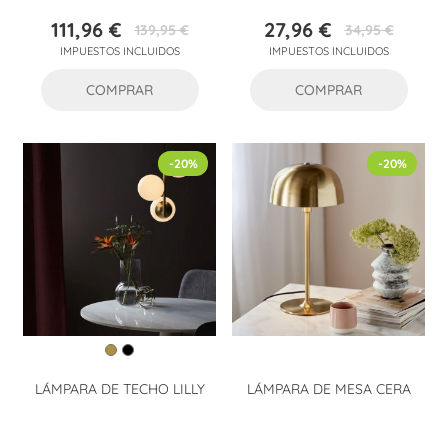
111,96 €
27,96 €
139,95 €
34,95 €
Precio
Precio
Precio
Precio
IMPUESTOS INCLUIDOS
IMPUESTOS INCLUIDOS
base
base
COMPRAR
COMPRAR
-20%
-20%
LÁMPARA DE TECHO LILLY
LÁMPARA DE MESA CERA