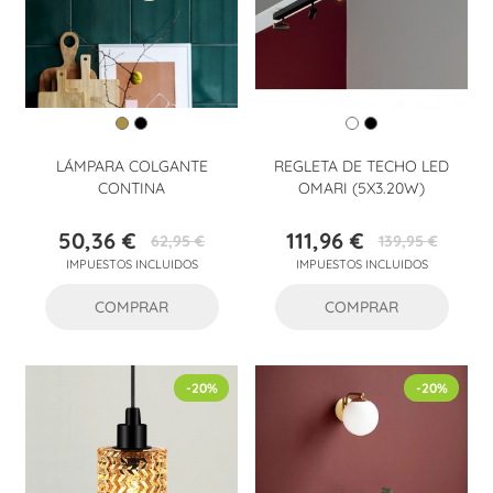
LÁMPARA COLGANTE
REGLETA DE TECHO LED
CONTINA
OMARI (5X3.20W)
50,36 €
111,96 €
62,95 €
139,95 €
Precio
Precio
Precio
Precio
IMPUESTOS INCLUIDOS
IMPUESTOS INCLUIDOS
base
base
COMPRAR
COMPRAR
-20%
-20%