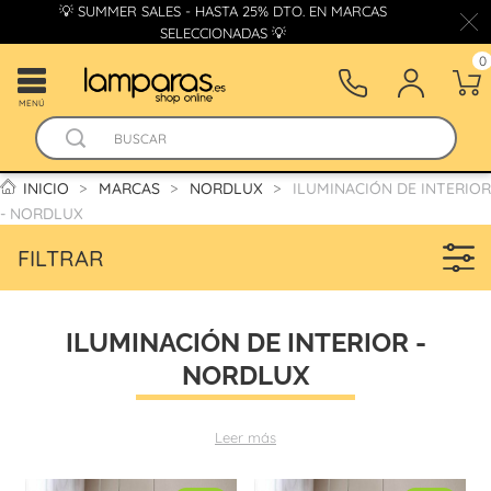
💡 SUMMER SALES - HASTA 25% DTO. EN MARCAS
SELECCIONADAS 💡
0
MENÚ
INICIO
MARCAS
NORDLUX
ILUMINACIÓN DE INTERIOR
- NORDLUX
FILTRAR
ILUMINACIÓN DE INTERIOR -
NORDLUX
Leer más