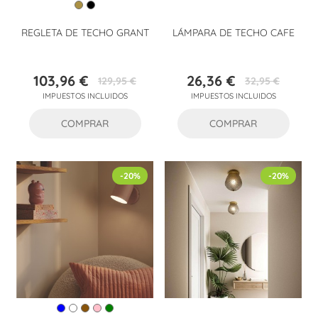
REGLETA DE TECHO GRANT
LÁMPARA DE TECHO CAFE
103,96 €
26,36 €
129,95 €
32,95 €
Precio
Precio
Precio
Precio
IMPUESTOS INCLUIDOS
IMPUESTOS INCLUIDOS
base
base
COMPRAR
COMPRAR
-20%
-20%