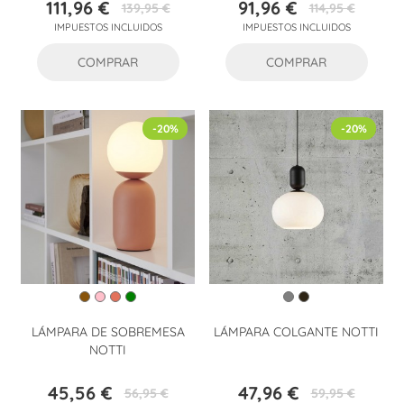
111,96 €
91,96 €
139,95 €
114,95 €
Precio
Precio
Precio
Precio
IMPUESTOS INCLUIDOS
IMPUESTOS INCLUIDOS
base
base
COMPRAR
COMPRAR
-20%
-20%
LÁMPARA DE SOBREMESA
LÁMPARA COLGANTE NOTTI
NOTTI
45,56 €
47,96 €
56,95 €
59,95 €
Precio
Precio
Precio
Precio