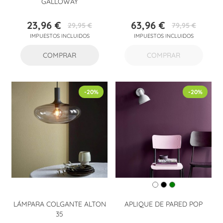
GALLOWAY
23,96 €
63,96 €
29,95 €
79,95 €
Precio
Precio
Precio
Precio
IMPUESTOS INCLUIDOS
IMPUESTOS INCLUIDOS
base
base
COMPRAR
COMPRAR
-20%
-20%
LÁMPARA COLGANTE ALTON
APLIQUE DE PARED POP
35