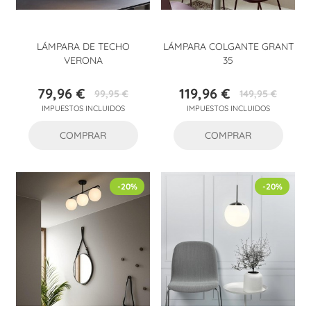
LÁMPARA DE TECHO
LÁMPARA COLGANTE GRANT
VERONA
35
79,96 €
119,96 €
99,95 €
149,95 €
Precio
Precio
Precio
Precio
IMPUESTOS INCLUIDOS
IMPUESTOS INCLUIDOS
base
base
COMPRAR
COMPRAR
-20%
-20%