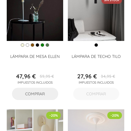
SIN STOCK
LÁMPARA DE MESA ELLEN
LÁMPARA DE TECHO TILO
47,96 €
27,96 €
59,95 €
34,95 €
Precio
Precio
Precio
Precio
IMPUESTOS INCLUIDOS
IMPUESTOS INCLUIDOS
base
base
COMPRAR
COMPRAR
-20%
-20%