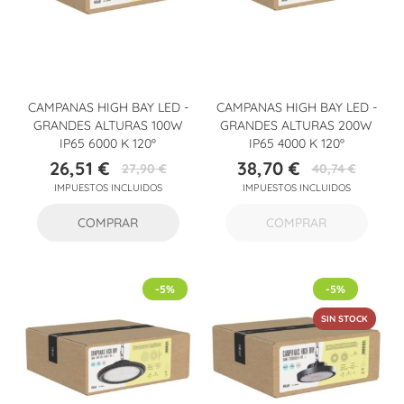
CAMPANAS HIGH BAY LED -
CAMPANAS HIGH BAY LED -
GRANDES ALTURAS 100W
GRANDES ALTURAS 200W
IP65 6000 K 120º
IP65 4000 K 120º
26,51 €
38,70 €
27,90 €
40,74 €
Precio
Precio
Precio
Precio
IMPUESTOS INCLUIDOS
IMPUESTOS INCLUIDOS
base
base
COMPRAR
COMPRAR
-5%
-5%
SIN STOCK