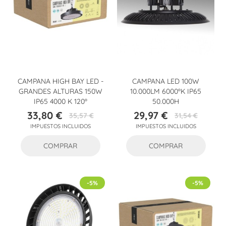
CAMPANA HIGH BAY LED -
CAMPANA LED 100W
GRANDES ALTURAS 150W
10.000LM 6000ºK IP65
IP65 4000 K 120º
50.000H
33,80 €
29,97 €
35,57 €
31,54 €
Precio
Precio
Precio
Precio
IMPUESTOS INCLUIDOS
IMPUESTOS INCLUIDOS
base
base
COMPRAR
COMPRAR
-5%
-5%