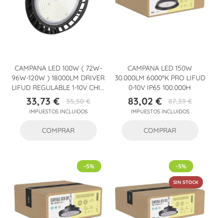
CAMPANA LED 100W ( 72W-
CAMPANA LED 150W
96W-120W ) 18000LM DRIVER
30.000LM 6000ºK PRO LIFUD
LIFUD REGULABLE 1-10V CHIP
0-10V IP65 100.000H
PHILIPS CW 6000ºK 90º
33,73 €
83,02 €
35,50 €
87,39 €
Precio
Precio
Precio
Precio
IMPUESTOS INCLUIDOS
IMPUESTOS INCLUIDOS
base
base
COMPRAR
COMPRAR
-5%
-5%
SIN STOCK