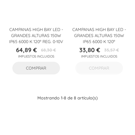
CAMPANAS HIGH BAY LED -
CAMPANAS HIGH BAY LED -
GRANDES ALTURAS 150W
GRANDES ALTURAS 150W
IP65 6000 K 120º REG. 0-10V
IP65 6000 K 120º
64,89 €
33,80 €
68,30 €
35,57 €
Precio
Precio
Precio
Precio
IMPUESTOS INCLUIDOS
IMPUESTOS INCLUIDOS
base
base
COMPRAR
COMPRAR
Mostrando 1-8 de 8 artículo(s)