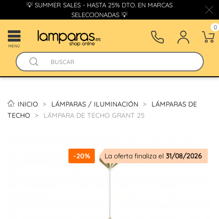
💡 SUMMER SALES - HASTA 25% DTO. EN MARCAS
SELECCIONADAS 💡
0
MENÚ
INICIO
LÁMPARAS / ILUMINACIÓN
LÁMPARAS DE
TECHO
LÁMPARA DE TECHO GRANT 25
-20%
La oferta finaliza el
31/08/2026