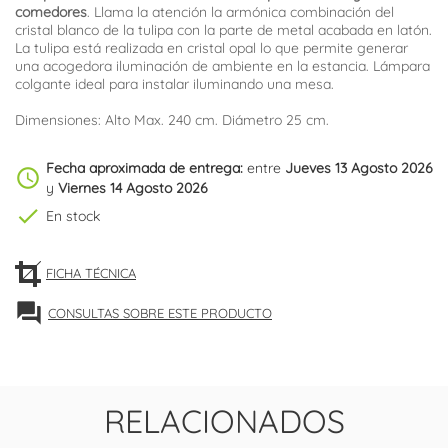
comedores
. Llama la atención la armónica combinación del
cristal blanco de la tulipa con la parte de metal acabada en latón.
La tulipa está realizada en cristal opal lo que permite generar
una acogedora iluminación de ambiente en la estancia. Lámpara
colgante ideal para instalar iluminando una mesa.
Dimensiones: Alto Max. 240 cm. Diámetro 25 cm.
Fecha aproximada de entrega:
entre
Jueves 13 Agosto 2026
schedule
y
Viernes 14 Agosto 2026
check
En stock
FICHA TÉCNICA
forum
CONSULTAS SOBRE ESTE PRODUCTO
RELACIONADOS