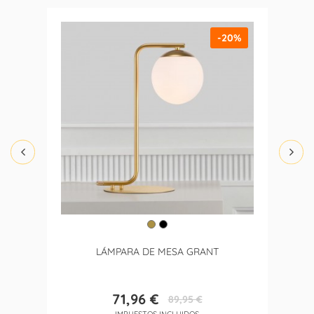
-20%
LÁMPARA DE MESA GRANT
71,96 €
89,95 €
Precio
Precio
IMPUESTOS INCLUIDOS