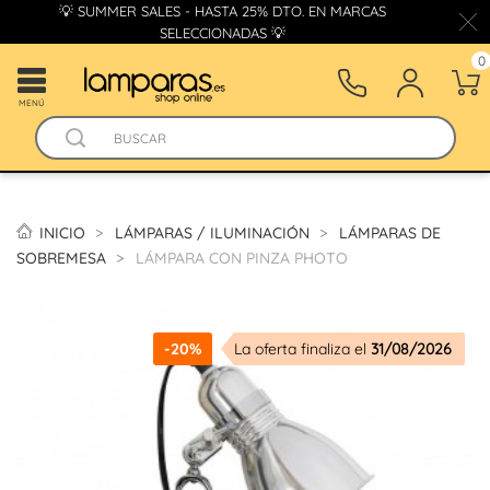
💡 SUMMER SALES - HASTA 25% DTO. EN MARCAS
SELECCIONADAS 💡
0
MENÚ
INICIO
LÁMPARAS / ILUMINACIÓN
LÁMPARAS DE
SOBREMESA
LÁMPARA CON PINZA PHOTO
-20%
La oferta finaliza el
31/08/2026