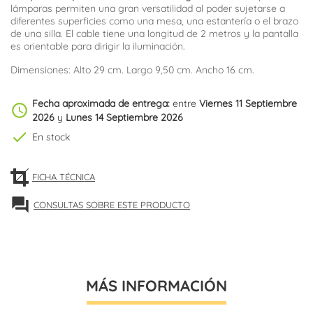
lámparas permiten una gran versatilidad al poder sujetarse a
diferentes superficies como una mesa, una estantería o el brazo
de una silla. El cable tiene una longitud de 2 metros y la pantalla
es orientable para dirigir la iluminación.
Dimensiones: Alto 29 cm. Largo 9,50 cm. Ancho 16 cm.
Fecha aproximada de entrega:
entre
Viernes 11 Septiembre
schedule
2026
y
Lunes 14 Septiembre 2026
check
En stock
FICHA TÉCNICA
forum
CONSULTAS SOBRE ESTE PRODUCTO
MÁS INFORMACIÓN