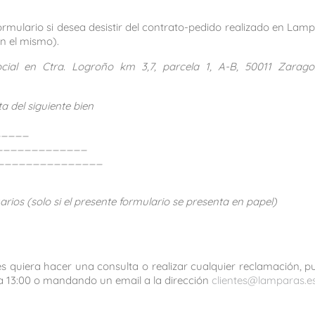
rmulario si desea desistir del contrato-pedido realizado en Lampa
on el mismo).
cial en Ctra. Logroño km 3,7, parcela 1, A-B, 50011 Zarag
a del siguiente bien
_____
_______________
________________
ios (solo si el presente formulario se presenta en papel)
.es quiera hacer una consulta o realizar cualquier reclamación,
0 a 13:00 o mandando un email a la dirección
clientes@lamparas.e