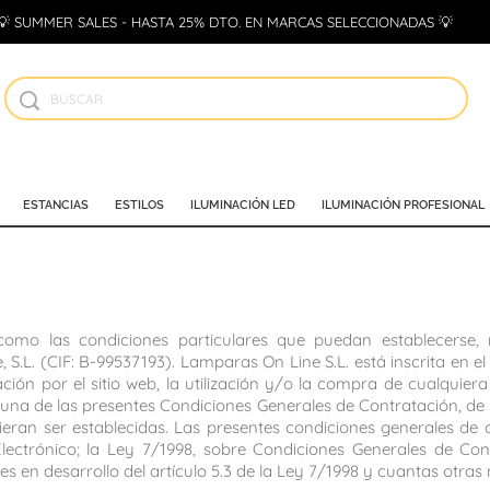
💡 SUMMER SALES - HASTA 25% DTO. EN MARCAS SELECCIONADAS 💡
ESTANCIAS
ESTILOS
ILUMINACIÓN LED
ILUMINACIÓN PROFESIONAL
como las condiciones particulares que puedan establecerse, 
 S.L. (CIF: B-99537193). Lamparas On Line S.L. está inscrita en e
gación por el sitio web, la utilización y/o la compra de cualqui
a de las presentes Condiciones Generales de Contratación, de la
dieran ser establecidas. Las presentes condiciones generales de
ectrónico; la Ley 7/1998, sobre Condiciones Generales de Cont
s en desarrollo del artículo 5.3 de la Ley 7/1998 y cuantas otras