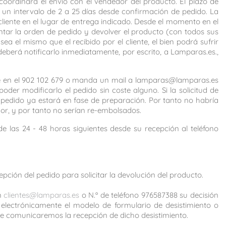
oordinará el envío con el vendedor del producto. El plazo de
un intervalo de 2 a 25 días desde confirmación de pedido. La
liente en el lugar de entrega indicado. Desde el momento en el
tar la orden de pedido y devolver el producto (con todos sus
a el mismo que el recibido por el cliente, el bien podrá sufrir
eberá notificarlo inmediatamente, por escrito, a Lamparas.es.,
ble en el 902 102 679 o manda un mail a lamparas@lamparas.es
der modificarlo el pedido sin coste alguno. Si la solicitud de
 pedido ya estará en fase de preparación. Por tanto no habría
or, y por tanto no serían re-embolsados.
 las 24 - 48 horas siguientes desde su recepción al teléfono
epción del pedido para solicitar la devolución del producto.
ón
clientes@lamparas.es
o N.º de teléfono 976587388 su decisión
 electrónicamente el modelo de formulario de desistimiento o
, le comunicaremos la recepción de dicho desistimiento.