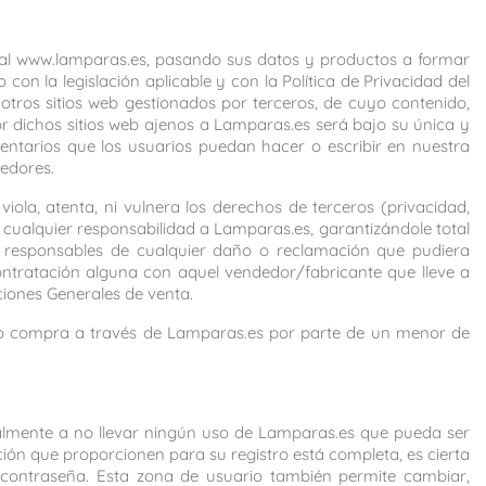
rtal www.lamparas.es, pasando sus datos y productos a formar
n la legislación aplicable y con la Política de Privacidad del
otros sitios web gestionados por terceros, de cuyo contenido,
r dichos sitios web ajenos a Lamparas.es será bajo su única y
ntarios que los usuarios puedan hacer o escribir en nuestra
dedores.
ola, atenta, ni vulnera los derechos de terceros (privacidad,
de cualquier responsabilidad a Lamparas.es, garantizándole total
e responsables de cualquier daño o reclamación que pudiera
ontratación alguna con aquel vendedor/fabricante que lleve a
ciones Generales de venta.
n o compra a través de Lamparas.es por parte de un menor de
cialmente a no llevar ningún uso de Lamparas.es que pueda ser
ción que proporcionen para su registro está completa, es cierta
 contraseña. Esta zona de usuario también permite cambiar,