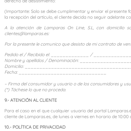
derecho de desistimiento:
(Importante: Solo se debe cumplimentar y enviar el presente fo
la recepción del artículo, el cliente decida no seguir adelante c
A la atención de Lamparas On Line, S.L, con domicilio so
clientes@lamparas.es:
Por la presente le comunico que desisto de mi contrato de vent
Pedido el /
Recibido el
:
_____________ / ____________
Nombre y apellidos / Denominación: _______________
Domicilio: ___________________________________
Fecha:
______________________________
– Firma del consumidor y usuario o de los consumidores y usuar
(*) Táchese lo que no proceda.
9.- ATENCIÓN AL CLIENTE
Para el caso en el que cualquier usuario del portal Lamparas
cliente de Lamparas.es, de lunes a viernes en horario de 10:0
10.- POLÍTICA DE PRIVACIDAD