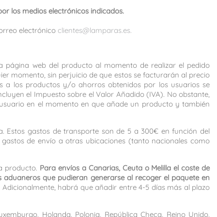
por los medios electrónicos indicados.
orreo electrónico
clientes@lamparas.es.
 la página web del producto al momento de realizar el pedido
er momento, sin perjuicio de que estos se facturarán al precio
os a los productos y/o ahorros obtenidos por los usuarios se
ncluyen el Impuesto sobre el Valor Añadido (IVA). No obstante,
el usuario en el momento en que añade un producto y también
. Estos gastos de transporte son de 5 a 300€ en función del
os gastos de envío a otras ubicaciones (tanto nacionales como
a producto.
Para envíos a Canarias, Ceuta o Melilla el coste de
os aduaneros que pudieran generarse al recoger el paquete en
.
Adicionalmente, habrá que añadir entre 4-5 días más al plazo
, Luxemburgo, Holanda, Polonia, República Checa, Reino Unido,