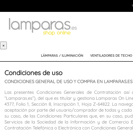
×
LÁMPARAS / ILUMINACIÓN
VENTILADORES DE TECHO
Condiciones de uso
CONDICIONES GENERAL DE USO Y COMPRA EN LAMPARAS.ES
Las presentes Condiciones Generales de Contratación así 
“Lamparas.es”), del que es titular y gestiona Lamparas On Line,
4377, Folio 1, Sección 8, Inscripción 1, Hoja Z-64822. La nave
aceptación por parte del usuario/comprador de todas y cada un
su caso, de las Condiciones Particulares que, en su caso, pu
Servicios de la Sociedad de la Información y de Comercio El
Contratación Telefónica o Electrónica con Condiciones Generale