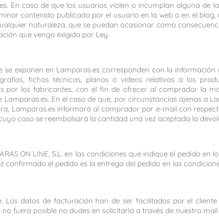
s. En caso de que los usuarios violen o incumplan alguna de la
iminar contenido publicado por el usuario en la web o en el blog,
cualquier naturaleza, que se puedan ocasionar como consecuenci
ación que venga exigida por Ley.
que se exponen en Lamparas.es corresponden con la información 
rafías, fichas técnicas, planos o vídeos relativas a los pro
s por los fabricantes, con el fin de ofrecer al comprador la m
e Lamparas.es. En el caso de que, por circunstancias ajenas a 
pra, Lamparas.es informará al comprador por e-mail con respecto
n cuyo caso se reembolsará la cantidad una vez aceptada la devo
S ON LINE, S.L. en las condiciones que indique el pedido en lo r
 confirmado el pedido es la entrega del pedido en las condicion
ste. Los datos de facturación han de ser facilitados por el cli
o no fuera posible no dudes en solicitarla a través de nuestro mai