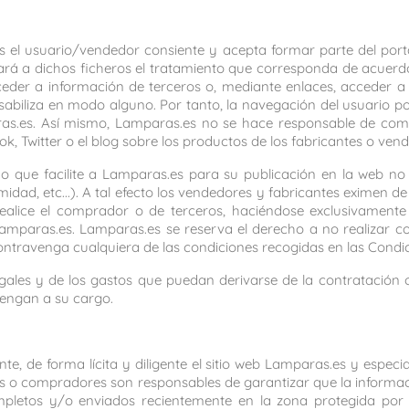
es el usuario/vendedor consiente y acepta formar parte del po
rá a dichos ficheros el tratamiento que corresponda de acuerdo co
ceder a información de terceros o, mediante enlaces, acceder a 
abiliza en modo alguno. Por tanto, la navegación del usuario po
ras.es. Así mismo, Lamparas.es no se hace responsable de come
, Twitter o el blog sobre los productos de los fabricantes o ven
 que facilite a Lamparas.es para su publicación en la web no vi
midad, etc...). A tal efecto los vendedores y fabricantes eximen 
ealice el comprador o de terceros, haciéndose exclusivament
 Lamparas.es. Lamparas.es se reserva el derecho a no realizar c
ontravenga cualquiera de las condiciones recogidas en las Condi
gales y de los gastos que puedan derivarse de la contratació
tengan a su cargo.
te, de forma lícita y diligente el sitio web Lamparas.es y espe
ados o compradores son responsables de garantizar que la informa
pletos y/o enviados recientemente en la zona protegida por