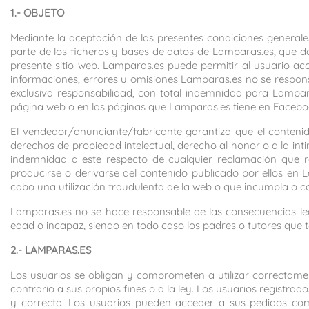
1.- OBJETO
Mediante la aceptación de las presentes condiciones general
parte de los ficheros y bases de datos de Lamparas.es, que da
presente sitio web. Lamparas.es puede permitir al usuario ac
informaciones, errores u omisiones Lamparas.es no se respons
exclusiva responsabilidad, con total indemnidad para Lampa
página web o en las páginas que Lamparas.es tiene en Facebook
El vendedor/anunciante/fabricante garantiza que el contenido
derechos de propiedad intelectual, derecho al honor o a la inti
indemnidad a este respecto de cualquier reclamación que r
producirse o derivarse del contenido publicado por ellos en
cabo una utilización fraudulenta de la web o que incumpla o c
Lamparas.es no se hace responsable de las consecuencias le
edad o incapaz, siendo en todo caso los padres o tutores que 
2.- LAMPARAS.ES
Los usuarios se obligan y comprometen a utilizar correctamen
contrario a sus propios fines o a la ley. Los usuarios registr
y correcta. Los usuarios pueden acceder a sus pedidos com