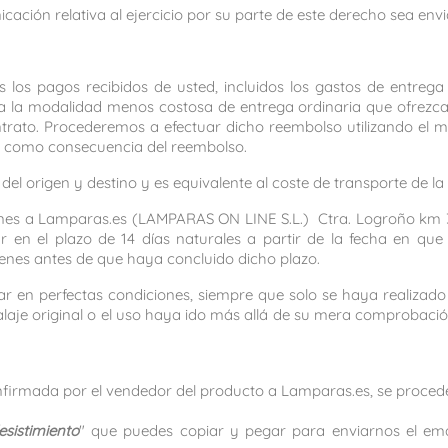
icación relativa al ejercicio por su parte de este derecho sea en
 los pagos recibidos de usted, incluidos los gastos de entrega 
a la modalidad menos costosa de entrega ordinaria que ofrezcam
contrato. Procederemos a efectuar dicho reembolso utilizando e
to como consecuencia del reembolso.
l origen y destino y es equivalente al coste de transporte de la 
nes a Lamparas.es (LAMPARAS ON LINE S.L.) Ctra. Logroño km 3,7,
 en el plazo de 14 días naturales a partir de la fecha en que 
bienes antes de que haya concluido dicho plazo.
gar en perfectas condiciones, siempre que solo se haya realiza
laje original o el uso haya ido más allá de su mera comprobació
firmada por el vendedor del producto a Lamparas.es, se procede
sistimiento
" que puedes copiar y pegar para enviarnos el em