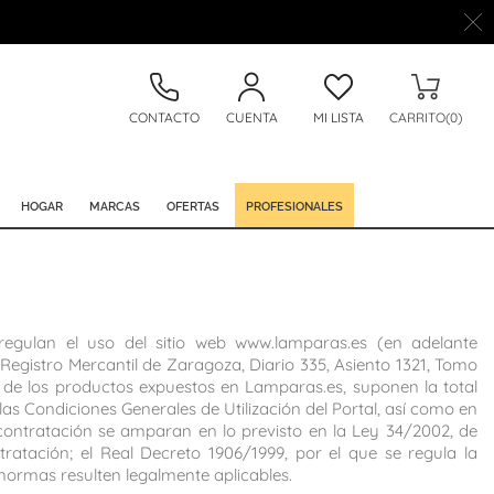
CONTACTO
CUENTA
MI LISTA
CARRITO(0)
HOGAR
MARCAS
OFERTAS
PROFESIONALES
regulan el uso del sitio web www.lamparas.es (en adelante
l Registro Mercantil de Zaragoza, Diario 335, Asiento 1321, Tomo
era de los productos expuestos en Lamparas.es, suponen la total
s Condiciones Generales de Utilización del Portal, así como en
 contratación se amparan en lo previsto en la Ley 34/2002, de
ratación; el Real Decreto 1906/1999, por el que se regula la
 normas resulten legalmente aplicables.