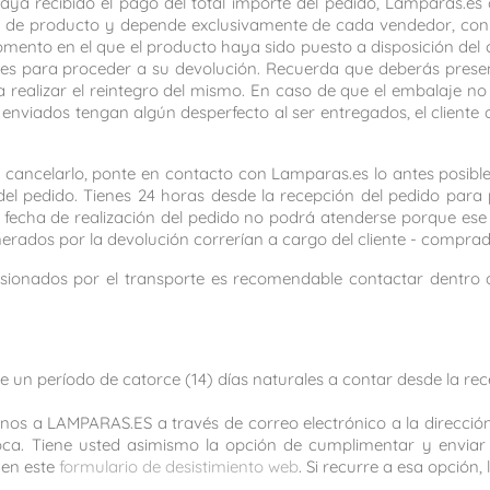
a recibido el pago del total importe del pedido, Lamparas.es c
cha de producto y depende exclusivamente de cada vendedor, con 
omento en el que el producto haya sido puesto a disposición del c
ales para proceder a su devolución. Recuerda que deberás presen
ealizar el reintegro del mismo. En caso de que el embalaje no se
enviados tengan algún desperfecto al ser entregados, el cliente d
 o cancelarlo, ponte en contacto con Lamparas.es lo antes posi
el pedido. Tienes 24 horas desde la recepción del pedido para po
a fecha de realización del pedido no podrá atenderse porque ese
erados por la devolución correrían a cargo del cliente - comprad
asionados por el transporte es recomendable contactar dentro de
de un período de catorce (14) días naturales a contar desde la rec
arnos a LAMPARAS.ES a través de correo electrónico a la direcci
voca. Tiene usted asimismo la opción de cumplimentar y enviar
 en este
formulario de desistimiento web
. Si recurre a esa opción