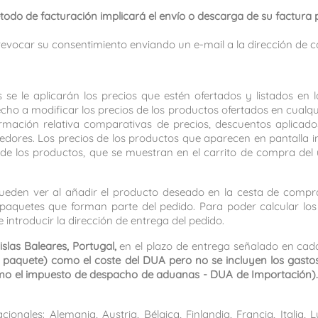
odo de facturación implicará el envío o descarga de su factura 
evocar su consentimiento enviando un e-mail a la dirección de c
s se le aplicarán los precios que estén ofertados y listados en
cho a modificar los precios de los productos ofertados en cualqui
ormación relativa comparativas de precios, descuentos aplicad
edores. Los precios de los productos que aparecen en pantalla i
o de los productos, que se muestran en el carrito de compra d
pueden ver al añadir el producto deseado en la cesta de compra
 los paquetes que forman parte del pedido. Para poder calcular l
e introducir la dirección de entrega del pedido.
slas Baleares, Portugal,
en el plazo de entrega señalado en cad
el paquete) como el coste del DUA pero no se incluyen los gast
 como el impuesto de despacho de aduanas - DUA de Importación)
onales: Alemania, Austria, Bélgica, Finlandia, Francia, Italia