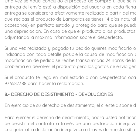
Una vez se haya concluido el proceso de compra y que se hay
entrega del envío está a disposición del usuario en cada fi
entrega se considerará efectivamente realizada a partir del m
que recibas el producto de Lamparas.es tienes 14 días natur
accesorios) en perfecto estado y protegido para que se pueda r
una depreciación. En caso de que el producto o los productos 
adjuntando la máxima información sobre el desperfecto.
Si una vez realizado y pagado tu pedido quieres modificarlo
indicando con todo detalle posible la causa de modificación d
modificación de pedido se recibe transcurridas 24 horas de l
problema en devolver el producto pero los gastos de envío gen
Si el producto te llega en mal estado o con desperfectos oc
976587388 para hacer la reclamación.
8.- DERECHO DE DESISTIMIENTO - DEVOLUCIONES
En ejercicio de su derecho de desistimiento, el cliente dispone 
Para ejercer el derecho de desistimiento, podrá usted notific
de desistir del contrato a través de una declaración inequí
cualquier otra declaración inequívoca a través de nuestro sitio