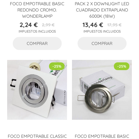
FOCO EMPOTRABLE BASIC
PACK 2 X DOWNLIGHT LED
REDONDO CROMO.
CUADRADO EXTRAPLANO
WONDERLAMP
6000K (18W)
2,24 €
13,46 €
2,99 €
17,95 €
Precio
Precio
Precio
Precio
IMPUESTOS INCLUIDOS
IMPUESTOS INCLUIDOS
base
base
COMPRAR
COMPRAR
-25%
-25%
FOCO EMPOTRABLE CLASSIC
FOCO EMPOTRABLE BASIC