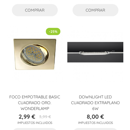
base
base
COMPRAR
COMPRAR
-25%
FOCO EMPOTRABLE BASIC
DOWNLIGHT LED
CUADRADO ORO.
CUADRADO EXTRAPLANO
WONDERLAMP
6W
2,99 €
8,00 €
3,99 €
Precio
Precio
Precio
IMPUESTOS INCLUIDOS
IMPUESTOS INCLUIDOS
base