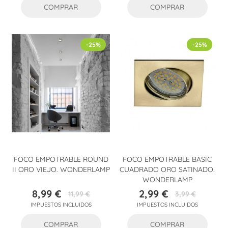
COMPRAR
COMPRAR
-25%
-25%
FOCO EMPOTRABLE ROUND
FOCO EMPOTRABLE BASIC
II ORO VIEJO. WONDERLAMP
CUADRADO ORO SATINADO.
WONDERLAMP
8,99 €
2,99 €
11,99 €
3,99 €
Precio
Precio
Precio
Precio
IMPUESTOS INCLUIDOS
IMPUESTOS INCLUIDOS
base
base
COMPRAR
COMPRAR