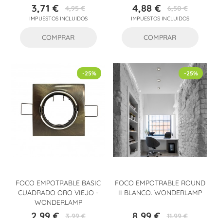
3,71 €
4,88 €
4,95 €
6,50 €
Precio
Precio
Precio
Precio
IMPUESTOS INCLUIDOS
IMPUESTOS INCLUIDOS
base
base
COMPRAR
COMPRAR
-25%
-25%
FOCO EMPOTRABLE BASIC
FOCO EMPOTRABLE ROUND
CUADRADO ORO VIEJO -
II BLANCO. WONDERLAMP
WONDERLAMP
2,99 €
8,99 €
3,99 €
11,99 €