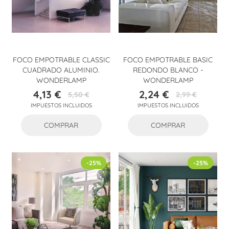
FOCO EMPOTRABLE CLASSIC
FOCO EMPOTRABLE BASIC
CUADRADO ALUMINIO.
REDONDO BLANCO -
WONDERLAMP
WONDERLAMP
4,13 €
2,24 €
5,50 €
2,99 €
Precio
Precio
Precio
Precio
IMPUESTOS INCLUIDOS
IMPUESTOS INCLUIDOS
base
base
COMPRAR
COMPRAR
-25%
-25%