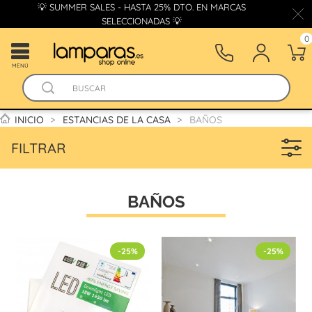
💡 SUMMER SALES - HASTA 25% DTO. EN MARCAS
SELECCIONADAS 💡
0
MENÚ
INICIO
ESTANCIAS DE LA CASA
BAÑOS
FILTRAR
BAÑOS
-25%
-25%