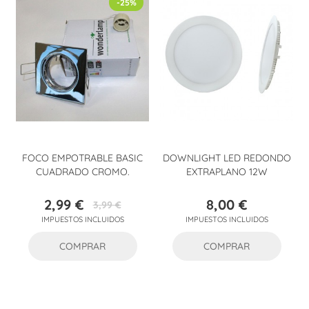
-25%
FOCO EMPOTRABLE BASIC
DOWNLIGHT LED REDONDO
CUADRADO CROMO.
EXTRAPLANO 12W
2,99 €
8,00 €
3,99 €
Precio
Precio
Precio
IMPUESTOS INCLUIDOS
IMPUESTOS INCLUIDOS
base
COMPRAR
COMPRAR