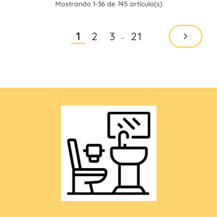
Mostrando 1-36 de 745 artículo(s)
2
3
21
1
…