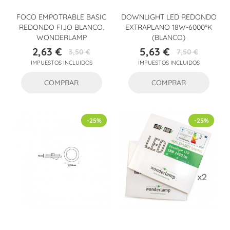
FOCO EMPOTRABLE BASIC
DOWNLIGHT LED REDONDO
REDONDO FIJO BLANCO.
EXTRAPLANO 18W-6000ºK
WONDERLAMP
(BLANCO)
2,63 €
5,63 €
3,50 €
7,50 €
Precio
Precio
Precio
Precio
IMPUESTOS INCLUIDOS
IMPUESTOS INCLUIDOS
base
base
COMPRAR
COMPRAR
-25%
-25%