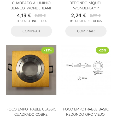
CUADRADO ALUMINIO
REDONDO NÍQUEL.
BLANCO. WONDERLAMP
WONDERLAMP
4,13 €
2,24 €
5,50 €
2,99 €
Precio
Precio
Precio
Precio
IMPUESTOS INCLUIDOS
IMPUESTOS INCLUIDOS
base
base
COMPRAR
COMPRAR
-25%
-25%
FOCO EMPOTRABLE CLASSIC
FOCO EMPOTRABLE BASIC
CUADRADO COBRE.
REDONDO ORO VIEJO.