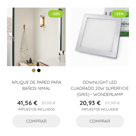
-20%
-25%
APLIQUE DE PARED PARA
DOWNLIGHT LED
BAÑOS NIMAL
CUADRADO 20W SUPERFICIE
(GRIS) - WONDERLAMP
41,56 €
20,93 €
51,95 €
27,90 €
Precio
Precio
Precio
Precio
IMPUESTOS INCLUIDOS
IMPUESTOS INCLUIDOS
base
base
COMPRAR
COMPRAR