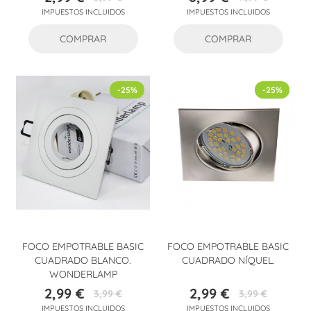
Precio
Precio
Precio
Precio
IMPUESTOS INCLUIDOS
IMPUESTOS INCLUIDOS
base
base
COMPRAR
COMPRAR
-25%
-25%
FOCO EMPOTRABLE BASIC
FOCO EMPOTRABLE BASIC
CUADRADO BLANCO.
CUADRADO NÍQUEL.
WONDERLAMP
2,99 €
2,99 €
3,99 €
3,99 €
Precio
Precio
Precio
Precio
IMPUESTOS INCLUIDOS
IMPUESTOS INCLUIDOS