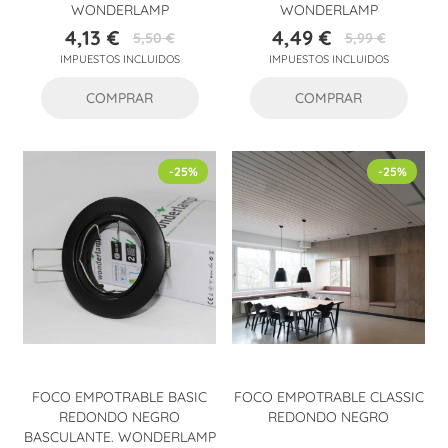
WONDERLAMP
WONDERLAMP
4,13 €
4,49 €
5,50 €
5,99 €
Precio
Precio
Precio
Precio
IMPUESTOS INCLUIDOS
IMPUESTOS INCLUIDOS
base
base
COMPRAR
COMPRAR
-25%
-25%
FOCO EMPOTRABLE BASIC
FOCO EMPOTRABLE CLASSIC
REDONDO NEGRO
REDONDO NEGRO
BASCULANTE. WONDERLAMP