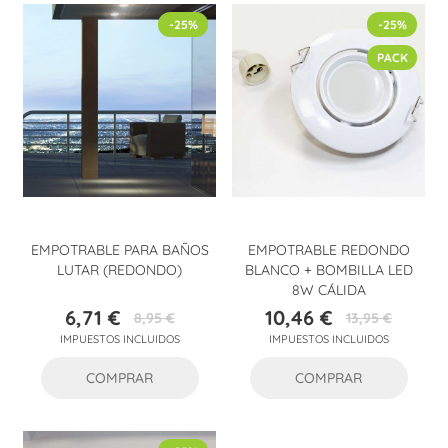
-25%
-25%
PACK
EMPOTRABLE PARA BAÑOS
EMPOTRABLE REDONDO
LUTAR (REDONDO)
BLANCO + BOMBILLA LED
8W CÁLIDA
6,71 €
10,46 €
8,95 €
13,95 €
Precio
Precio
Precio
Precio
IMPUESTOS INCLUIDOS
IMPUESTOS INCLUIDOS
base
base
COMPRAR
COMPRAR