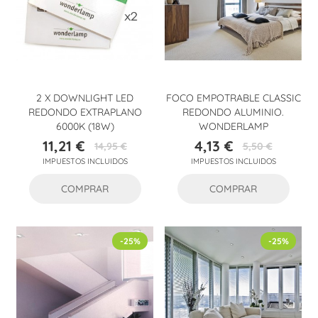
2 X DOWNLIGHT LED
FOCO EMPOTRABLE CLASSIC
REDONDO EXTRAPLANO
REDONDO ALUMINIO.
6000K (18W)
WONDERLAMP
11,21 €
4,13 €
14,95 €
5,50 €
Precio
Precio
Precio
Precio
IMPUESTOS INCLUIDOS
IMPUESTOS INCLUIDOS
base
base
COMPRAR
COMPRAR
-25%
-25%