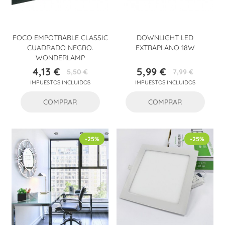
FOCO EMPOTRABLE CLASSIC
DOWNLIGHT LED
CUADRADO NEGRO.
EXTRAPLANO 18W
WONDERLAMP
4,13 €
5,99 €
5,50 €
7,99 €
Precio
Precio
Precio
Precio
IMPUESTOS INCLUIDOS
IMPUESTOS INCLUIDOS
base
base
COMPRAR
COMPRAR
-25%
-25%