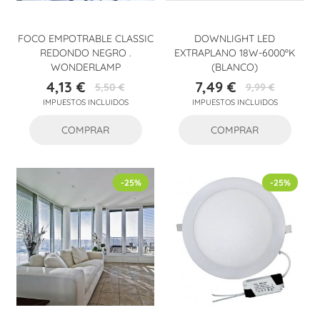
FOCO EMPOTRABLE CLASSIC
DOWNLIGHT LED
REDONDO NEGRO .
EXTRAPLANO 18W-6000ºK
WONDERLAMP
(BLANCO)
4,13 €
7,49 €
5,50 €
9,99 €
Precio
Precio
Precio
Precio
IMPUESTOS INCLUIDOS
IMPUESTOS INCLUIDOS
base
base
COMPRAR
COMPRAR
-25%
-25%