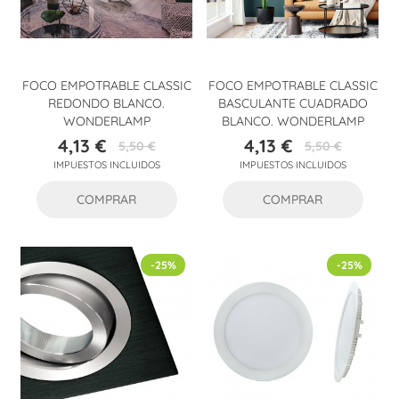
FOCO EMPOTRABLE CLASSIC
FOCO EMPOTRABLE CLASSIC
REDONDO BLANCO.
BASCULANTE CUADRADO
WONDERLAMP
BLANCO. WONDERLAMP
4,13 €
4,13 €
5,50 €
5,50 €
Precio
Precio
Precio
Precio
IMPUESTOS INCLUIDOS
IMPUESTOS INCLUIDOS
base
base
COMPRAR
COMPRAR
-25%
-25%