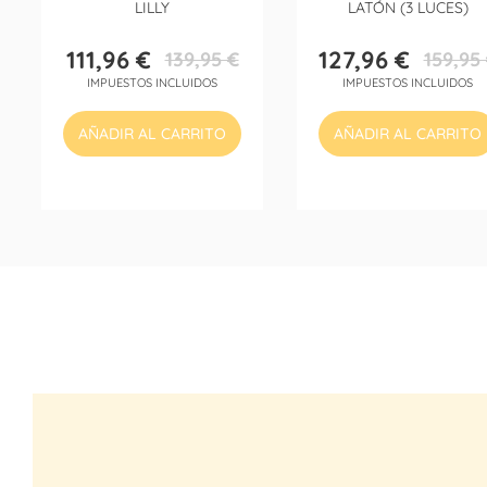
LILLY
LATÓN (3 LUCES)
111,96 €
127,96 €
139,95 €
159,95
Precio
Precio
Precio
Precio
IMPUESTOS INCLUIDOS
IMPUESTOS INCLUIDOS
base
base
AÑADIR AL CARRITO
AÑADIR AL CARRITO