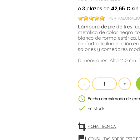
VER VALORACIO
Lámpara de pie de tres luc
metálica de color negro co
blanco de forma esférica. 
confortable iluminación en
salones y comedores mod
Dimensiones: Alto 150 cm. 
schedule
Fecha aproximada de ent
check
En stock
FICHA TÉCNICA
forum
CONSULTAS SOBRE ESTE 