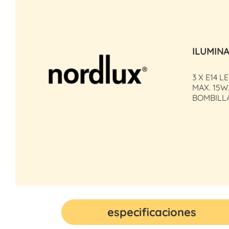
ILUMIN
3 X E14 L
MAX. 15W
BOMBILL
especificaciones