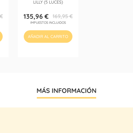
LILLY (5 LUCES)
135,96 €
 €
169,95 €
Precio
Precio
IMPUESTOS INCLUIDOS
base
AÑADIR AL CARRITO
MÁS INFORMACIÓN