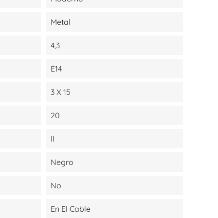
Metal
4,3
E14
3 X 15
20
II
Negro
No
En El Cable