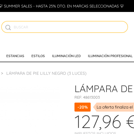
💡 SUMMER SALES - HASTA 25% DTO. EN MARCAS SELECCIONADAS 💡
ESTANCIAS
ESTILOS
ILUMINACIÓN LED
ILUMINACIÓN PROFESIONAL
LÁMPARA DE PIE LILLY NEGRO (3 LUCES)
LÁMPARA DE 
REF:
48613003
-20%
La oferta finaliza el
127,96 
IMPUESTOS INCLUIDOS