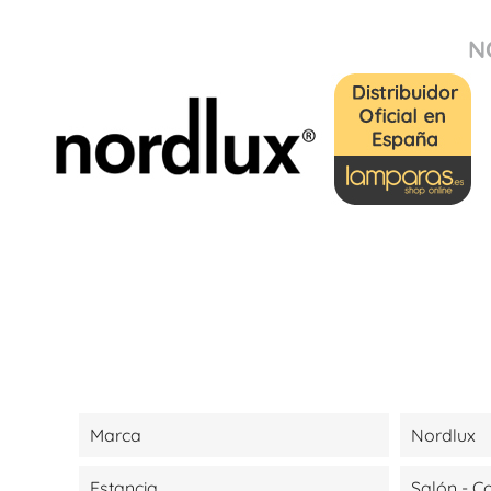
N
Marca
Nordlux
Estancia
Salón - 