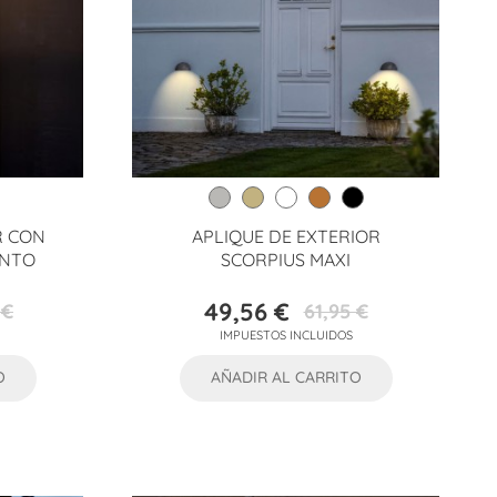
R CON
APLIQUE DE EXTERIOR
ENTO
SCORPIUS MAXI
49,56 €
 €
61,95 €
Precio
Precio
IMPUESTOS INCLUIDOS
base
O
AÑADIR AL CARRITO