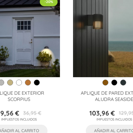
-20%
LIQUE DE EXTERIOR
APLIQUE DE PARED EX
SCORPIUS
ALUDRA SEASID
9,56 €
103,96 €
36,95 €
129,9
Precio
Precio
Precio
Precio
IMPUESTOS INCLUIDOS
IMPUESTOS INCLUIDOS
base
base
AÑADIR AL CARRITO
AÑADIR AL CARRIT