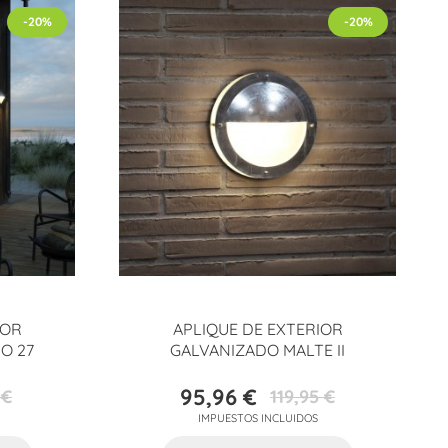
-20%
-20%
IOR
APLIQUE DE EXTERIOR
O 27
GALVANIZADO MALTE II
95,96 €
 €
119,95 €
Precio
Precio
IMPUESTOS INCLUIDOS
base