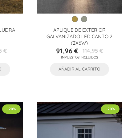
ALUDRA
APLIQUE DE EXTERIOR
GALVANIZADO LED CANTO 2
(2X6W)
91,96 €
5 €
114,95 €
Precio
Precio
IMPUESTOS INCLUIDOS
base
O
AÑADIR AL CARRITO
-20%
-20%