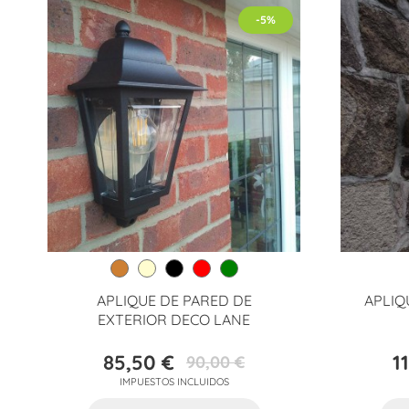
-5%
APLIQUE DE PARED DE
APLIQ
EXTERIOR DECO LANE
85,50 €
1
90,00 €
Precio
Precio
IMPUESTOS INCLUIDOS
base