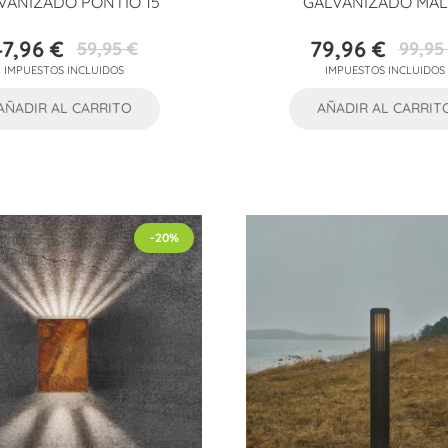
VANIZADO PONTIO 15
GALVANIZADO MAL
47,96 €
79,96 €
59,95 €
99,95
Precio
Precio
Precio
Precio
IMPUESTOS INCLUIDOS
IMPUESTOS INCLUIDOS
base
base
AÑADIR AL CARRITO
AÑADIR AL CARRIT
-20%