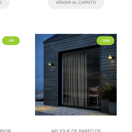
O
AÑADIR AL CARRITO
-5%
-20%
RIOR
APLIQUE DE PARED DE