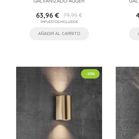
GALVANIZADO AGGER
GAL
63,96 €
79,95 €
Precio
Precio
IMPUESTOS INCLUIDOS
base
AÑADIR AL CARRITO
-20%