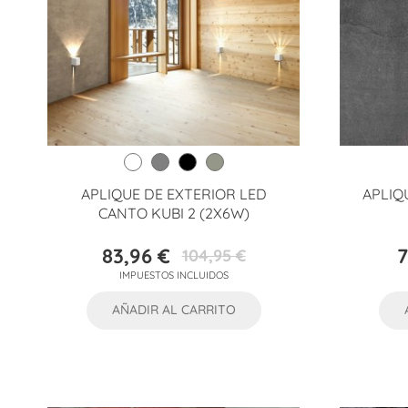
APLIQUE DE EXTERIOR LED
APLIQ
CANTO KUBI 2 (2X6W)
83,96 €
7
104,95 €
Precio
Precio
IMPUESTOS INCLUIDOS
base
AÑADIR AL CARRITO