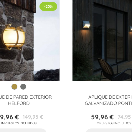
-20%
UE DE PARED EXTERIOR
APLIQUE DE EXTER
HELFORD
GALVANIZADO PONTI
19,96 €
59,96 €
149,95 €
74,95
Precio
Precio
Precio
Precio
IMPUESTOS INCLUIDOS
IMPUESTOS INCLUIDOS
base
base