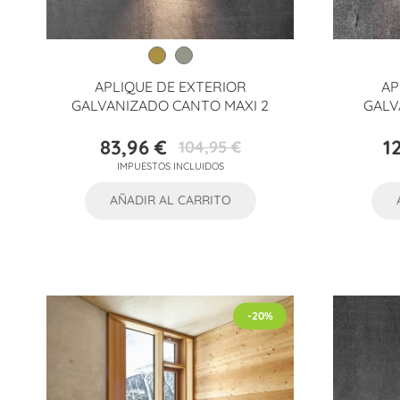
APLIQUE DE EXTERIOR
AP
GALVANIZADO CANTO MAXI 2
GALV
83,96 €
1
104,95 €
Precio
Precio
IMPUESTOS INCLUIDOS
base
AÑADIR AL CARRITO
-20%