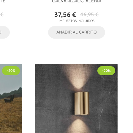
TE
GALVANIZADO ALERIA
37,56 €
 €
46,95 €
Precio
Precio
IMPUESTOS INCLUIDOS
base
O
AÑADIR AL CARRITO
-20%
-20%