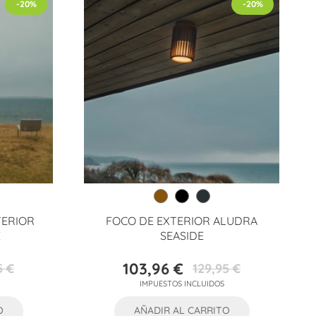
-20%
-20%
TERIOR
FOCO DE EXTERIOR ALUDRA
E
SEASIDE
103,96 €
5 €
129,95 €
Precio
Precio
IMPUESTOS INCLUIDOS
base
O
AÑADIR AL CARRITO