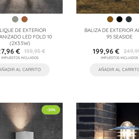
LIQUE DE EXTERIOR
BALIZA DE EXTERIOR 
ANIZADO LED FOLD 10
95 SEASIDE
(2X3.5W)
27,96 €
199,96 €
159,95 €
249,9
Precio
Precio
Precio
Precio
IMPUESTOS INCLUIDOS
IMPUESTOS INCLUIDOS
base
base
AÑADIR AL CARRITO
AÑADIR AL CARRIT
-20%