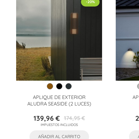
-20%
APLIQUE DE EXTERIOR
AP
ALUDRA SEASIDE (2 LUCES)
139,96 €
2
174,95 €
Precio
Precio
IMPUESTOS INCLUIDOS
base
AÑADIR AL CARRITO