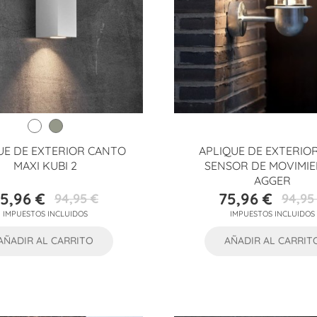
UE DE EXTERIOR CANTO
APLIQUE DE EXTERIO
MAXI KUBI 2
SENSOR DE MOVIMI
AGGER
5,96 €
75,96 €
94,95 €
94,95
Precio
Precio
Precio
Precio
IMPUESTOS INCLUIDOS
IMPUESTOS INCLUIDOS
base
base
AÑADIR AL CARRITO
AÑADIR AL CARRIT