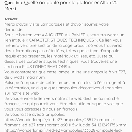
Quelle ampoule pour le plafonnier Alton 25.
Question:
Merci
Answer:
Merci d'avoir visité Lamparas.es et d'avoir soumis votre
demande.
Sous le bouton vert « AJOUTER AU PANIER », vous trouverez un
lien intitulé « CARACTÉRISTIQUES TECHNIQUES ». Ce lien vous
mènera vers une section de la page produit où vous trouverez
des informations plus détaillées, telles que le type d'ampoule
requis et sa présence, les matériaux utilisés, etc. Juste au-
dessus des caractéristiques techniques, vous trouverez une
section « PLUS D'INFORMATIONS ».
Vous constaterez que cette lampe utilise une ampoule à vis E27,
de 6 watts maximum.
Puisque l'ampoule de cette lampe sert à la fois à l'éclairage et à
la décoration, voici quelques ampoules décoratives disponibles
sur notre site web.
Je vous envoie le lien vers notre site web destiné au marché
français, ce qui pourrait vous être plus utile puisque je vois que
vous vous adressez à nous en français.
Je vous laisse avec 2 ampoules:
https://wonderlamp.fr/led-e27-ampoules/28579-ampoule-
filament-led-e27-transparent-a60-ii-5w-lucide-5411212491756.html
https://wonderlamp.fr/led-e27-ampoules/33628-ampoule-led-