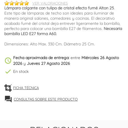
VER VALORACIONES
Lámpara colgante con tulipa de cristal efecto fumé Alton 25
.
Este tipo de lámparas de techo son ideales para iluminar de
manera original salones, comedores y cocinas. El decorativo
acabado fumé del cristal deja entrever ligeramente la bombilla,
perfecto para colocar una bombilla E27 de filamentos.
Necesaria
bombilla LED E27 forma A60.
Dimensiones: Alto Max. 330 Cm. Diámetro 25 Cm.
Fecha aproximada de entrega:
entre
Miércoles 26 Agosto
schedule
2026
y
Jueves 27 Agosto 2026
check
En stock
FICHA TÉCNICA
forum
CONSULTAS SOBRE ESTE PRODUCTO