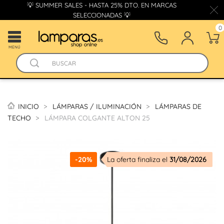
💡 SUMMER SALES - HASTA 25% DTO. EN MARCAS
SELECCIONADAS 💡
0
MENÚ
INICIO
LÁMPARAS / ILUMINACIÓN
LÁMPARAS DE
TECHO
LÁMPARA COLGANTE ALTON 25
-20%
La oferta finaliza el
31/08/2026