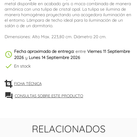
metal disponible en acabado gris o moca combinada de manera
armónica con una tulipa de cristal opal. La tulipa se ilumina de
manera homogénea proyectando una acogedora iluminación en
el entorno. Lámpara de techo ideal para la iluminación de un
salón o de un dormitorio.
Dimensiones: Alto Max. 223,80 cm. Diámetro 20 cm.
Fecha aproximada de entrega:
entre
Viernes 11 Septiembre
schedule
2026
y
Lunes 14 Septiembre 2026
check
En stock
FICHA TÉCNICA
forum
CONSULTAS SOBRE ESTE PRODUCTO
RELACIONADOS