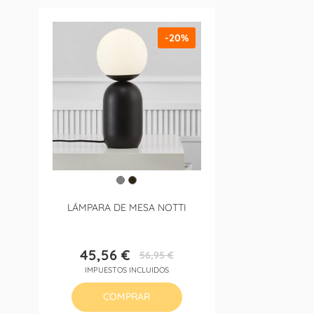
-20%
LÁMPARA DE MESA NOTTI
45,56 €
56,95 €
Precio
Precio
IMPUESTOS INCLUIDOS
base
COMPRAR