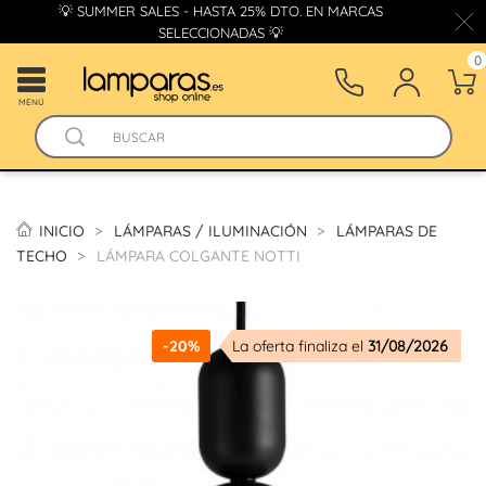
💡 SUMMER SALES - HASTA 25% DTO. EN MARCAS
SELECCIONADAS 💡
0
MENÚ
INICIO
LÁMPARAS / ILUMINACIÓN
LÁMPARAS DE
TECHO
LÁMPARA COLGANTE NOTTI
-20%
La oferta finaliza el
31/08/2026