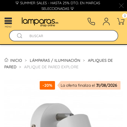
💡 SUMMER SALES - HASTA 25% DTO. EN MARCAS
SELECCIONADAS 💡
0
MENÚ
INICIO
LÁMPARAS / ILUMINACIÓN
APLIQUES DE
PARED
APLIQUE DE PARED EXPLORE
-20%
La oferta finaliza el
31/08/2026