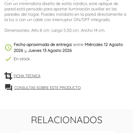
Con un minimalista diseño de estilo nórdico, este aplique de
pared está pensado para aportar iluminación auxiliar en las
paredes del hogar. Puedes instalarlo en la pared directamente a
la luz o con un cable con interruptor ON/OFF integrado.
Dimensiones: Alto 8 cm. Largo 5,50 cm. Ancho 14 cm.
Fecha aproximada de entrega:
entre
Miércoles 12 Agosto
schedule
2026
y
Jueves 13 Agosto 2026
check
En stock
FICHA TÉCNICA
forum
CONSULTAS SOBRE ESTE PRODUCTO
RELACIONADOS