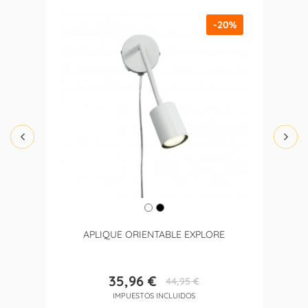
-20%
APLIQUE ORIENTABLE EXPLORE
35,96 €
44,95 €
Precio
Precio
IMPUESTOS INCLUIDOS
base