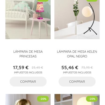
LÁMPARA DE MESA
LÁMPARA DE MESA KELEN
PRINCESAS
OPAL NEGRO
17,59 €
55,46 €
23,45 €
73,95 €
Precio
Precio
Precio
Precio
IMPUESTOS INCLUIDOS
IMPUESTOS INCLUIDOS
base
base
COMPRAR
COMPRAR
-20%
-20%