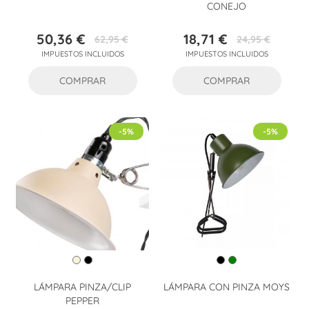
CONEJO
50,36 €
18,71 €
62,95 €
24,95 €
Precio
Precio
Precio
Precio
IMPUESTOS INCLUIDOS
IMPUESTOS INCLUIDOS
base
base
COMPRAR
COMPRAR
-5%
-5%
LÁMPARA PINZA/CLIP
LÁMPARA CON PINZA MOYS
PEPPER