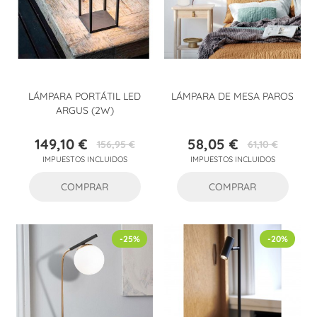
LÁMPARA PORTÁTIL LED
LÁMPARA DE MESA PAROS
ARGUS (2W)
149,10 €
58,05 €
156,95 €
61,10 €
Precio
Precio
Precio
Precio
IMPUESTOS INCLUIDOS
IMPUESTOS INCLUIDOS
base
base
COMPRAR
COMPRAR
-25%
-20%