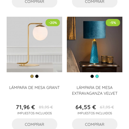
COMPRAR
COMPRAR
-20%
-5%
LÁMPARA DE MESA GRANT
LÁMPARA DE MESA
EXTRAVAGANZA VELVET
71,96 €
64,55 €
89,95 €
67,95 €
Precio
Precio
Precio
Precio
IMPUESTOS INCLUIDOS
IMPUESTOS INCLUIDOS
base
base
COMPRAR
COMPRAR