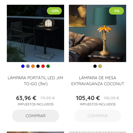
-20%
-5%
LÁMPARA PORTÁTIL LED JIM
LÁMPARA DE MESA
TO-GO (3W)
EXTRAVAGANZA COCONUT
63,96 €
105,40 €
79,95 €
110,95 €
Precio
Precio
Precio
Precio
IMPUESTOS INCLUIDOS
IMPUESTOS INCLUIDOS
base
base
COMPRAR
COMPRAR