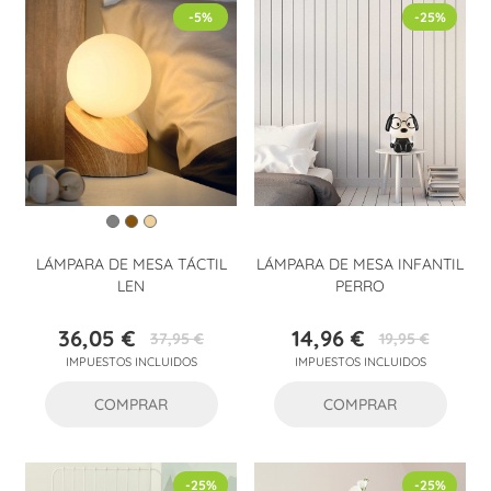
-5%
-25%
LÁMPARA DE MESA TÁCTIL
LÁMPARA DE MESA INFANTIL
LEN
PERRO
36,05 €
14,96 €
37,95 €
19,95 €
Precio
Precio
Precio
Precio
IMPUESTOS INCLUIDOS
IMPUESTOS INCLUIDOS
base
base
COMPRAR
COMPRAR
-25%
-25%