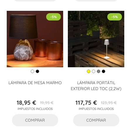
-5%
-5%
LÁMPARA DE MESA MARMO
LÁMPARA PORTÁTIL
EXTERIOR LED TOC (2,2W)
18,95 €
117,75 €
19,95 €
123,95 €
Precio
Precio
Precio
Precio
IMPUESTOS INCLUIDOS
IMPUESTOS INCLUIDOS
base
base
COMPRAR
COMPRAR