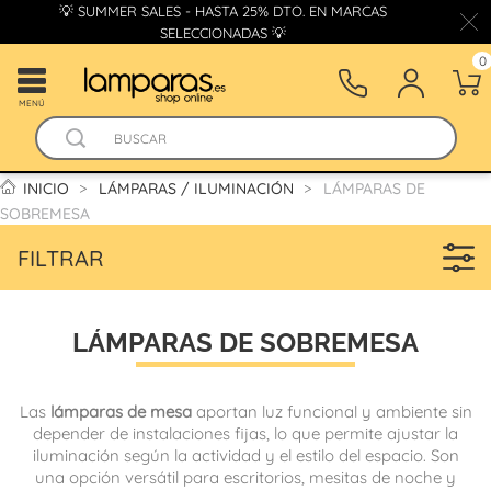
💡 SUMMER SALES - HASTA 25% DTO. EN MARCAS
SELECCIONADAS 💡
0
MENÚ
INICIO
LÁMPARAS / ILUMINACIÓN
LÁMPARAS DE
SOBREMESA
FILTRAR
LÁMPARAS DE SOBREMESA
Las
lámparas de mesa
aportan luz funcional y ambiente sin
depender de instalaciones fijas, lo que permite ajustar la
iluminación según la actividad y el estilo del espacio. Son
una opción versátil para escritorios, mesitas de noche y