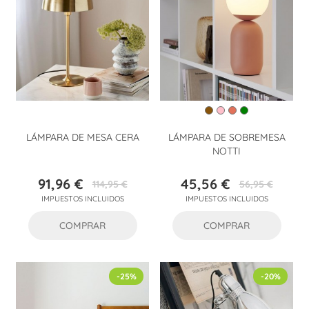
LÁMPARA DE MESA CERA
LÁMPARA DE SOBREMESA
NOTTI
91,96 €
45,56 €
114,95 €
56,95 €
Precio
Precio
Precio
Precio
IMPUESTOS INCLUIDOS
IMPUESTOS INCLUIDOS
base
base
COMPRAR
COMPRAR
-25%
-20%