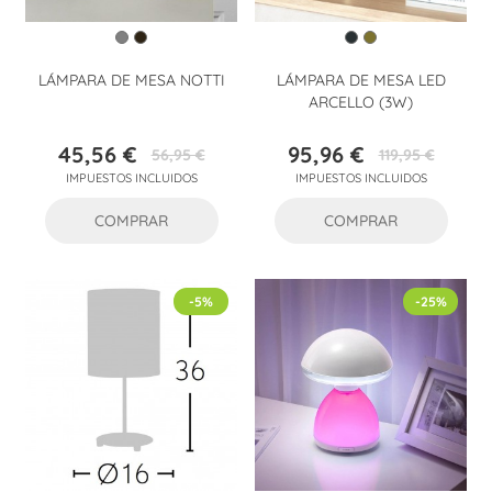
LÁMPARA DE MESA NOTTI
LÁMPARA DE MESA LED
ARCELLO (3W)
45,56 €
95,96 €
56,95 €
119,95 €
Precio
Precio
Precio
Precio
IMPUESTOS INCLUIDOS
IMPUESTOS INCLUIDOS
base
base
COMPRAR
COMPRAR
-5%
-25%