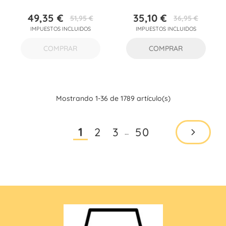
49,35 €
35,10 €
51,95 €
36,95 €
Precio
Precio
Precio
Precio
IMPUESTOS INCLUIDOS
IMPUESTOS INCLUIDOS
base
base
COMPRAR
COMPRAR
Mostrando 1-36 de 1789 artículo(s)
2
3
50
1
…