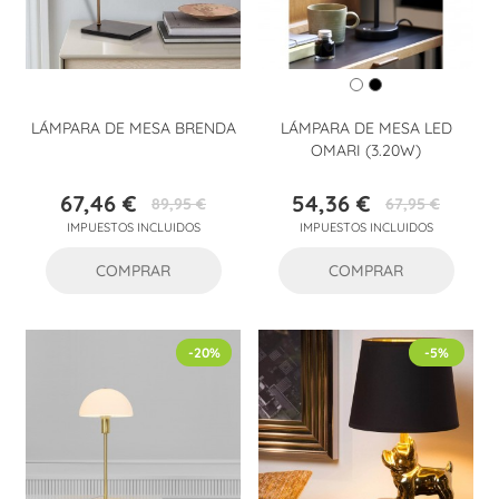
LÁMPARA DE MESA BRENDA
LÁMPARA DE MESA LED
OMARI (3.20W)
67,46 €
54,36 €
89,95 €
67,95 €
Precio
Precio
Precio
Precio
IMPUESTOS INCLUIDOS
IMPUESTOS INCLUIDOS
base
base
COMPRAR
COMPRAR
-20%
-5%