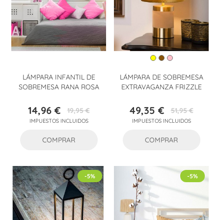
LÁMPARA INFANTIL DE
LÁMPARA DE SOBREMESA
SOBREMESA RANA ROSA
EXTRAVAGANZA FRIZZLE
14,96 €
49,35 €
19,95 €
51,95 €
Precio
Precio
Precio
Precio
IMPUESTOS INCLUIDOS
IMPUESTOS INCLUIDOS
base
base
COMPRAR
COMPRAR
-5%
-5%