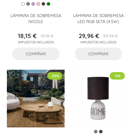
LÁMPARA DE SOBREMESA
LÁMPARA DE SOBREMESA
NICOLE
LED RGB SETA (4.5W)
18,15 €
29,96 €
19,10 €
39,95 €
Precio
Precio
Precio
Precio
IMPUESTOS INCLUIDOS
IMPUESTOS INCLUIDOS
base
base
COMPRAR
COMPRAR
-25%
-5%