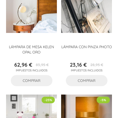
LÁMPARA DE MESA KELEN
LÁMPARA CON PINZA PHOTO
OPAL ORO
62,96 €
23,16 €
83,95 €
28,95 €
Precio
Precio
Precio
Precio
IMPUESTOS INCLUIDOS
IMPUESTOS INCLUIDOS
base
base
COMPRAR
COMPRAR
-25%
-5%