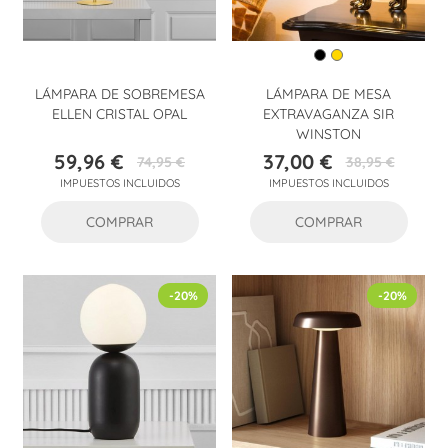
LÁMPARA DE SOBREMESA
LÁMPARA DE MESA
ELLEN CRISTAL OPAL
EXTRAVAGANZA SIR
WINSTON
59,96 €
37,00 €
74,95 €
38,95 €
Precio
Precio
Precio
Precio
IMPUESTOS INCLUIDOS
IMPUESTOS INCLUIDOS
base
base
COMPRAR
COMPRAR
-20%
-20%