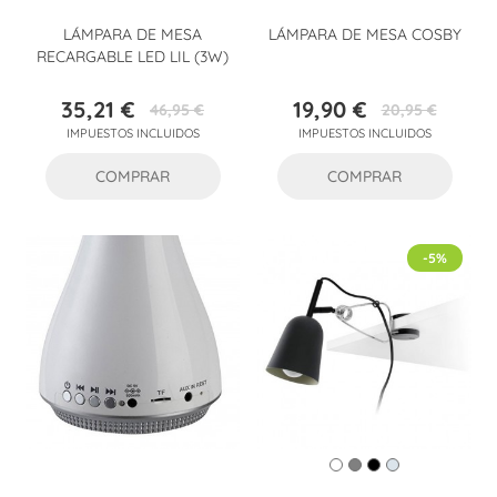
LÁMPARA DE MESA
LÁMPARA DE MESA COSBY
RECARGABLE LED LIL (3W)
35,21 €
19,90 €
46,95 €
20,95 €
Precio
Precio
Precio
Precio
IMPUESTOS INCLUIDOS
IMPUESTOS INCLUIDOS
base
base
COMPRAR
COMPRAR
-5%