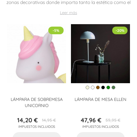
zonas decorativas donde importa tanto la estética como el
confort visual.
Leer más
-5%
-20%
LÁMPARA DE SOBREMESA
LÁMPARA DE MESA ELLEN
UNICORNIO
14,20 €
47,96 €
14,95 €
59,95 €
Precio
Precio
Precio
Precio
IMPUESTOS INCLUIDOS
IMPUESTOS INCLUIDOS
base
base