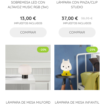
SOBREMESA LED CON
LÁMPARA CON PINZA/CLIP
ALTAVOZ MUSIC RGB (3W)
STUDIO
13,00 €
37,00 €
38,95 €
Precio
Precio
Precio
IMPUESTOS INCLUIDOS
IMPUESTOS INCLUIDOS
base
COMPRAR
COMPRAR
-20%
-25%
LÁMPARA DE MESA MILFORD
LÁMPARA DE MESA INFANTIL