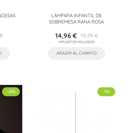
NCESAS
LÁMPARA INFANTIL DE
SOBREMESA RANA ROSA
14,96 €
 €
19,95 €
Precio
Precio
IMPUESTOS INCLUIDOS
base
O
AÑADIR AL CARRITO
-25%
-5%