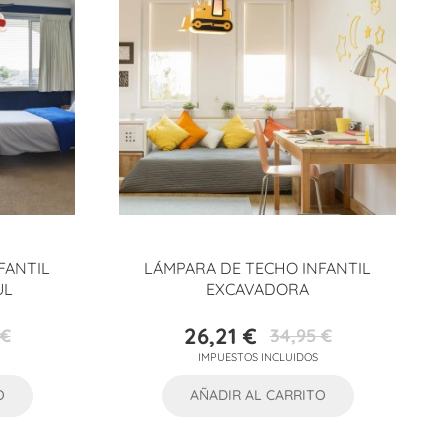
FANTIL
LÁMPARA DE TECHO INFANTIL
UL
EXCAVADORA
26,21 €
 €
34,95 €
Precio
Precio
IMPUESTOS INCLUIDOS
base
O
AÑADIR AL CARRITO