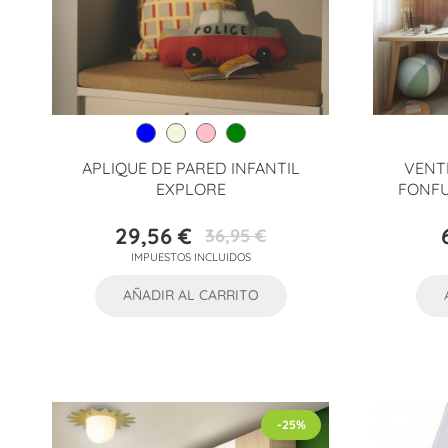
APLIQUE DE PARED INFANTIL
VENT
EXPLORE
FONFU
29,56 €
36,95 €
Precio
Precio
IMPUESTOS INCLUIDOS
base
AÑADIR AL CARRITO
-25%