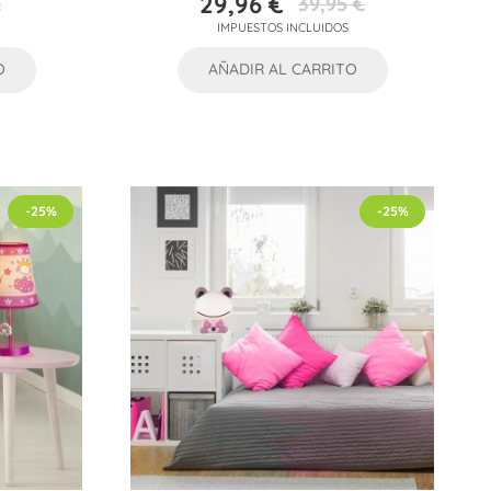
29,96 €
€
39,95 €
Precio
Precio
IMPUESTOS INCLUIDOS
base
O
AÑADIR AL CARRITO
-25%
-25%