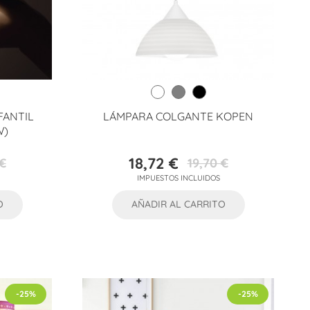
FANTIL
LÁMPARA COLGANTE KOPEN
W)
18,72 €
€
19,70 €
Precio
Precio
IMPUESTOS INCLUIDOS
base
O
AÑADIR AL CARRITO
-25%
-25%