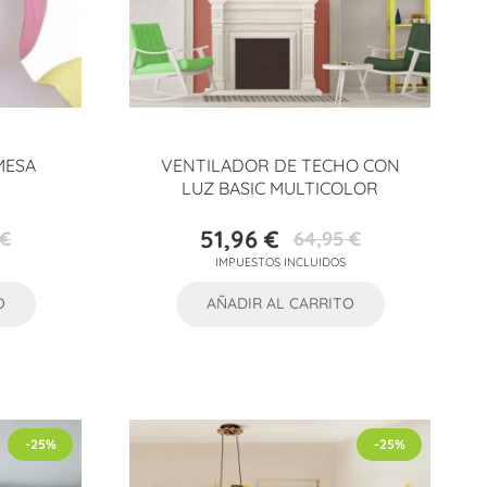
MESA
VENTILADOR DE TECHO CON
LUZ BASIC MULTICOLOR
51,96 €
 €
64,95 €
Precio
Precio
IMPUESTOS INCLUIDOS
base
O
AÑADIR AL CARRITO
-25%
-25%