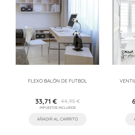
FLEXO BALÓN DE FUTBOL
VENTI
33,71 €
44,95 €
Precio
Precio
IMPUESTOS INCLUIDOS
base
AÑADIR AL CARRITO