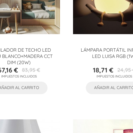
ILADOR DE TECHO LED
LÁMPARA PORTÁTIL IN
 BLANCO+MADERA CCT
LED LUISA RGB (1
DIM (20W)
67,16 €
18,71 €
83,95 €
24,95 
Precio
Precio
Precio
Precio
IMPUESTOS INCLUIDOS
IMPUESTOS INCLUIDOS
base
base
AÑADIR AL CARRITO
AÑADIR AL CARRIT