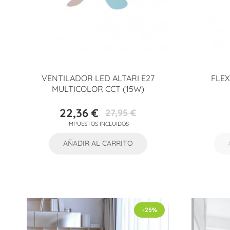
VENTILADOR LED ALTARI E27
FLEX
MULTICOLOR CCT (15W)
22,36 €
27,95 €
Precio
Precio
IMPUESTOS INCLUIDOS
base
AÑADIR AL CARRITO
-25%