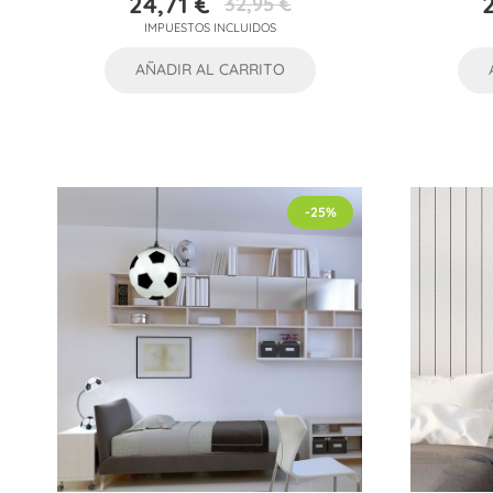
24,71 €
32,95 €
Precio
Precio
IMPUESTOS INCLUIDOS
base
AÑADIR AL CARRITO
-25%