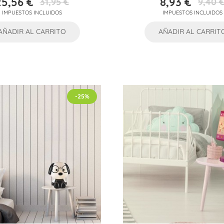
25,56 €
8,93 €
31,95 €
9,40 
Precio
Precio
Precio
Precio
IMPUESTOS INCLUIDOS
IMPUESTOS INCLUIDOS
base
base
AÑADIR AL CARRITO
AÑADIR AL CARRIT
-25%