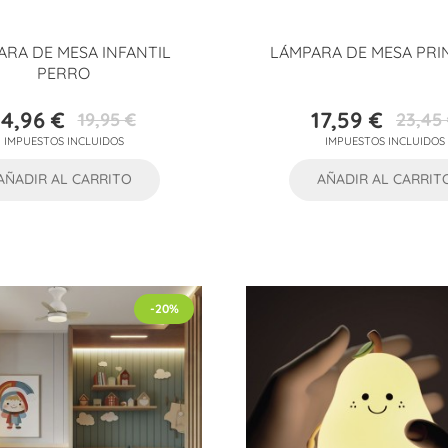
ARA DE MESA INFANTIL
LÁMPARA DE MESA PRI
PERRO
14,96 €
17,59 €
19,95 €
23,45
Precio
Precio
Precio
Precio
IMPUESTOS INCLUIDOS
IMPUESTOS INCLUIDOS
base
base
AÑADIR AL CARRITO
AÑADIR AL CARRIT
-20%