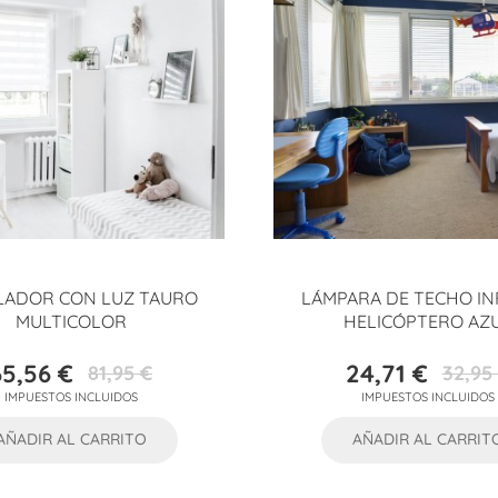
LADOR CON LUZ TAURO
LÁMPARA DE TECHO IN
MULTICOLOR
HELICÓPTERO AZ
65,56 €
24,71 €
81,95 €
32,95
Precio
Precio
Precio
Precio
IMPUESTOS INCLUIDOS
IMPUESTOS INCLUIDOS
base
base
AÑADIR AL CARRITO
AÑADIR AL CARRIT