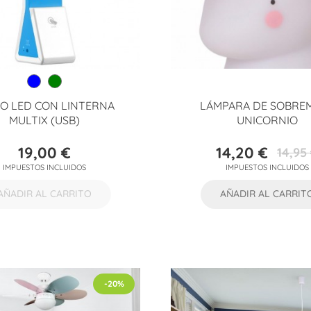
O LED CON LINTERNA
LÁMPARA DE SOBRE
MULTIX (USB)
UNICORNIO
19,00 €
14,20 €
14,95
Precio
Precio
Precio
IMPUESTOS INCLUIDOS
IMPUESTOS INCLUIDOS
base
AÑADIR AL CARRITO
AÑADIR AL CARRIT
-20%