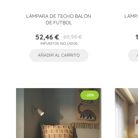
LÁMPARA DE TECHO BALÓN
LÁMP
DE FUTBOL
52,46 €
69,95 €
Precio
Precio
IMPUESTOS INCLUIDOS
base
AÑADIR AL CARRITO
-20%