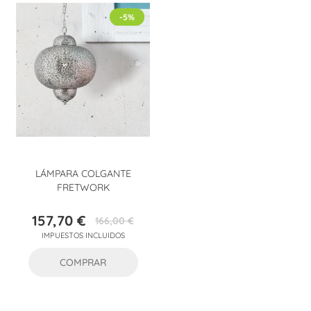
-5%
LÁMPARA COLGANTE
FRETWORK
157,70 €
166,00 €
Precio
Precio
IMPUESTOS INCLUIDOS
base
COMPRAR