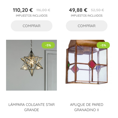
110,20 €
49,88 €
116,00 €
52,50 €
Precio
Precio
Precio
Precio
IMPUESTOS INCLUIDOS
IMPUESTOS INCLUIDOS
base
base
COMPRAR
COMPRAR
-5%
-5%
LÁMPARA COLGANTE STAR
APLIQUE DE PARED
GRANDE
GRANADINO II