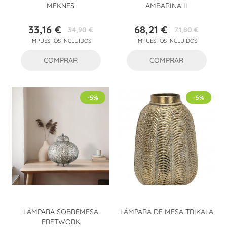
MEKNES
AMBARINA II
33,16 €
68,21 €
34,90 €
71,80 €
Precio
Precio
Precio
Precio
IMPUESTOS INCLUIDOS
IMPUESTOS INCLUIDOS
base
base
COMPRAR
COMPRAR
-5%
-5%
LÁMPARA SOBREMESA
LÁMPARA DE MESA TRIKALA
FRETWORK