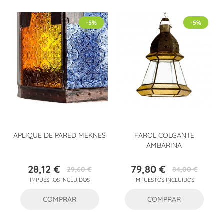
-5%
-5%
APLIQUE DE PARED MEKNES
FAROL COLGANTE
AMBARINA
28,12 €
79,80 €
29,60 €
84,00 €
Precio
Precio
Precio
Precio
IMPUESTOS INCLUIDOS
IMPUESTOS INCLUIDOS
base
base
COMPRAR
COMPRAR