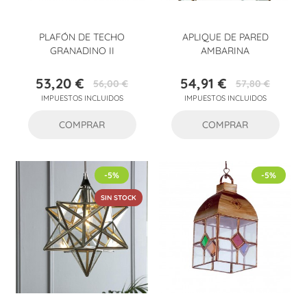
PLAFÓN DE TECHO
APLIQUE DE PARED
GRANADINO II
AMBARINA
53,20 €
54,91 €
56,00 €
57,80 €
Precio
Precio
Precio
Precio
IMPUESTOS INCLUIDOS
IMPUESTOS INCLUIDOS
base
base
COMPRAR
COMPRAR
-5%
-5%
SIN STOCK