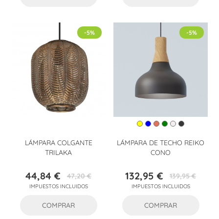
-5%
-5%
LÁMPARA COLGANTE
LÁMPARA DE TECHO REIKO
TRILAKA
CONO
44,84 €
132,95 €
47,20 €
139,95 €
Precio
Precio
Precio
Precio
IMPUESTOS INCLUIDOS
IMPUESTOS INCLUIDOS
base
base
COMPRAR
COMPRAR