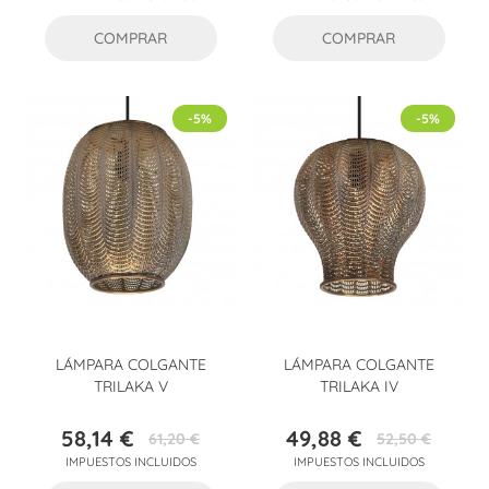
base
base
COMPRAR
COMPRAR
-5%
-5%
LÁMPARA COLGANTE
LÁMPARA COLGANTE
TRILAKA V
TRILAKA IV
58,14 €
49,88 €
61,20 €
52,50 €
Precio
Precio
Precio
Precio
IMPUESTOS INCLUIDOS
IMPUESTOS INCLUIDOS
base
base