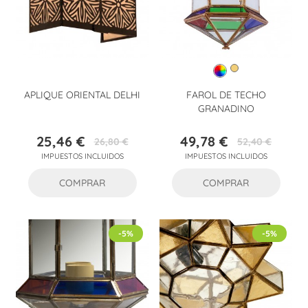
APLIQUE ORIENTAL DELHI
FAROL DE TECHO
GRANADINO
25,46 €
49,78 €
26,80 €
52,40 €
Precio
Precio
Precio
Precio
IMPUESTOS INCLUIDOS
IMPUESTOS INCLUIDOS
base
base
COMPRAR
COMPRAR
-5%
-5%