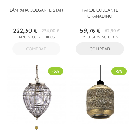
LÁMPARA COLGANTE STAR
FAROL COLGANTE
GRANADINO
222,30 €
59,76 €
234,00 €
62,90 €
Precio
Precio
Precio
Precio
IMPUESTOS INCLUIDOS
IMPUESTOS INCLUIDOS
base
base
COMPRAR
COMPRAR
-5%
-5%