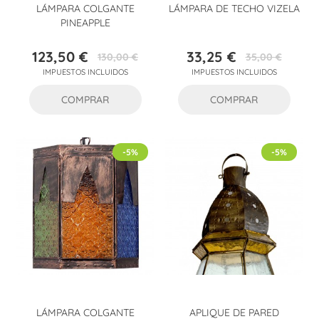
LÁMPARA COLGANTE
LÁMPARA DE TECHO VIZELA
PINEAPPLE
123,50 €
33,25 €
130,00 €
35,00 €
Precio
Precio
Precio
Precio
IMPUESTOS INCLUIDOS
IMPUESTOS INCLUIDOS
base
base
COMPRAR
COMPRAR
-5%
-5%
LÁMPARA COLGANTE
APLIQUE DE PARED