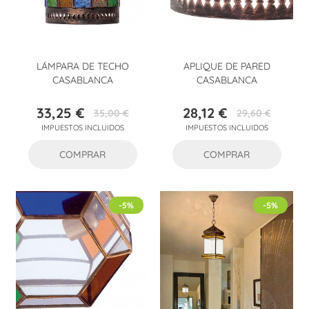
LÁMPARA DE TECHO
APLIQUE DE PARED
CASABLANCA
CASABLANCA
33,25 €
28,12 €
35,00 €
29,60 €
Precio
Precio
Precio
Precio
IMPUESTOS INCLUIDOS
IMPUESTOS INCLUIDOS
base
base
COMPRAR
COMPRAR
-5%
-5%