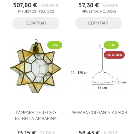
307,80 €
57,38 €
324,00 €
60,40 €
Precio
Precio
Precio
Precio
IMPUESTOS INCLUIDOS
IMPUESTOS INCLUIDOS
base
base
COMPRAR
COMPRAR
-5%
-5%
SIN STOCK
LÁMPARA DE TECHO
LÁMPARA COLGANTE AGADIR
ESTRELLA AMBARINA
73,15 €
58,43 €
77,00 €
61,50 €