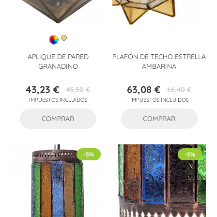
APLIQUE DE PARED
PLAFÓN DE TECHO ESTRELLA
GRANADINO
AMBARINA
43,23 €
63,08 €
45,50 €
66,40 €
Precio
Precio
Precio
Precio
IMPUESTOS INCLUIDOS
IMPUESTOS INCLUIDOS
base
base
COMPRAR
COMPRAR
-5%
-5%