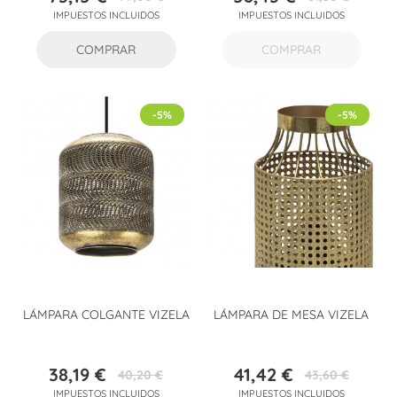
Precio
Precio
Precio
Precio
IMPUESTOS INCLUIDOS
IMPUESTOS INCLUIDOS
base
base
COMPRAR
COMPRAR
-5%
-5%
LÁMPARA COLGANTE VIZELA
LÁMPARA DE MESA VIZELA
38,19 €
41,42 €
40,20 €
43,60 €
Precio
Precio
Precio
Precio
IMPUESTOS INCLUIDOS
IMPUESTOS INCLUIDOS