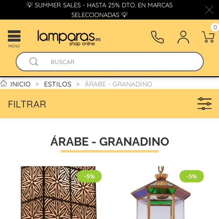
💡 SUMMER SALES - HASTA 25% DTO. EN MARCAS
SELECCIONADAS 💡
0
MENÚ
INICIO
ESTILOS
ÁRABE - GRANADINO
FILTRAR
ÁRABE - GRANADINO
-5%
-5%