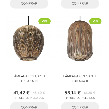
COMPRAR
COMPRAR
-5%
-5%
LÁMPARA COLGANTE
LÁMPARA COLGANTE
TRILAKA III
TRILAKA II
41,42 €
58,14 €
43,60 €
61,20 €
Precio
Precio
Precio
Precio
IMPUESTOS INCLUIDOS
IMPUESTOS INCLUIDOS
base
base
COMPRAR
COMPRAR