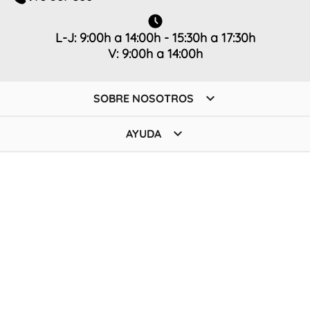
L-J: 9:00h a 14:00h - 15:30h a 17:30h
V: 9:00h a 14:00h

SOBRE NOSOTROS

AYUDA

TIENDA

POLÍTICA
SUSCRÍBETE A NUESTRA NEWSLETTER
Únete a nuestra comunidad y descubre todas las novedades,
ofertas y promociones antes que nadie
Su dirección de correo electrónico