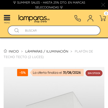
💡 SUMMER SALES - HASTA 25% DTO. EN MARCAS
SELECCIONADAS 💡
0
MENÚ
INICIO
LÁMPARAS / ILUMINACIÓN
PLAFÓN DE
TECHO TECTO (2 LUCES)
-5%
La oferta finaliza el
31/08/2026
SIN STOCK