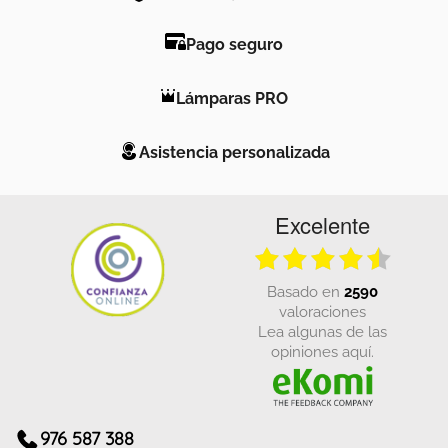
Pago seguro
Lámparas PRO
Asistencia personalizada
Excelente
basado en
2590
valoraciones
Lea algunas de las
opiniones aquí.
976 587 388