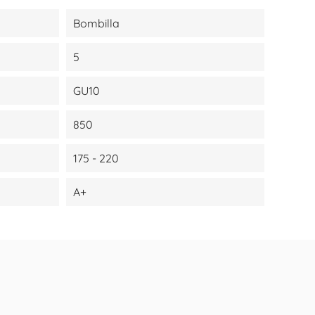
Bombilla
5
GU10
850
175 - 220
A+