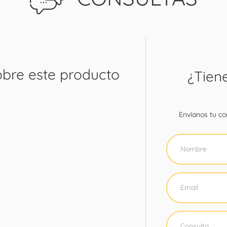
obre este producto
¿Tien
Envíanos tu con