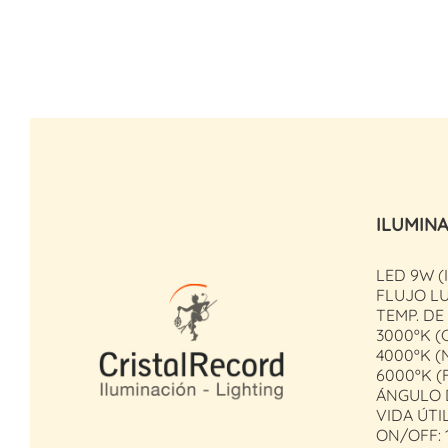
ILUMIN
LED 9W 
FLUJO LU
TEMP. DE
3000ºK (
4000ºK (
6000ºK (
ÁNGULO D
VIDA ÚTIL
ON/OFF: 