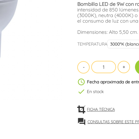
Bombilla LED de 9W con r
intensidad de 850 lúmenes.
(3000K), neutra (4000K) o 
el consumo de luz con una 
Dimensiones: Alto 5,50 cm.
TEMPERATURA
schedule
Fecha aproximada de ent
check
En stock
FICHA TÉCNICA
forum
CONSULTAS SOBRE ESTE 