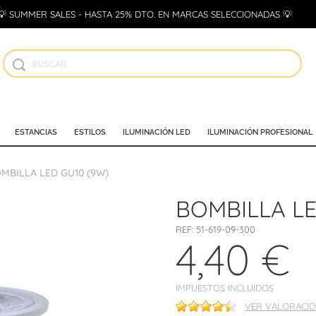
💡 SUMMER SALES - HASTA 25% DTO. EN MARCAS SELECCIONADAS 💡
ESTANCIAS
ESTILOS
ILUMINACIÓN LED
ILUMINACIÓN PROFESIONAL
MBILLA LED GU10 (9W)
BOMBILLA LE
REF:
51-619-09-300
4,40 €
IMPUESTOS INCLUIDOS
VER VALORACIO