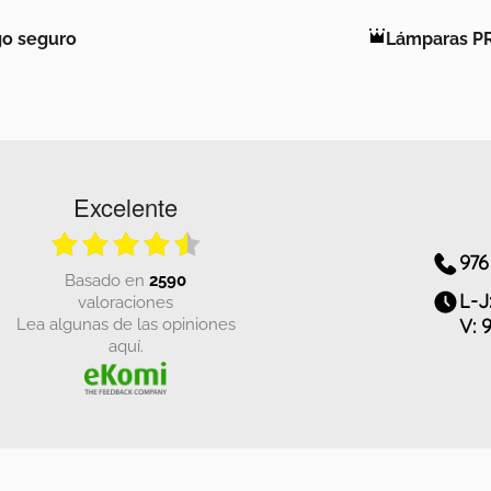
o seguro
Lámparas P
Excelente
976
basado en
2590
L-J
valoraciones
Lea algunas de las opiniones
V: 
aquí.