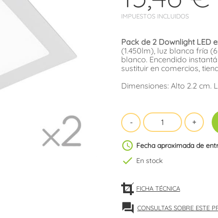
IMPUESTOS INCLUIDOS
Pack de 2 Downlight LED 
(1.450lm), luz blanca fría 
blanco. Encendido instantá
sustituir en comercios, tie
Dimensiones: Alto 2.2 cm. 
schedule
Fecha aproximada de ent
check
En stock
FICHA TÉCNICA
forum
CONSULTAS SOBRE ESTE 