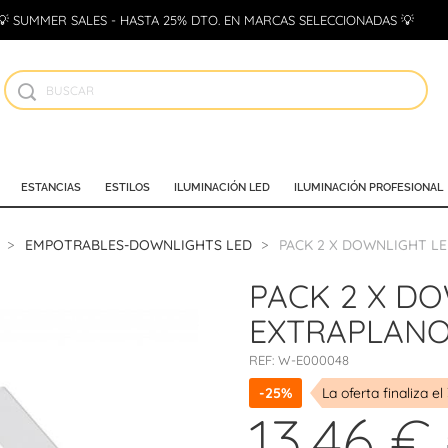
💡 SUMMER SALES - HASTA 25% DTO. EN MARCAS SELECCIONADAS 💡
ESTANCIAS
ESTILOS
ILUMINACIÓN LED
ILUMINACIÓN PROFESIONAL
EMPOTRABLES-DOWNLIGHTS LED
PACK 2 X DOWNLIGHT L
PACK 2 X D
EXTRAPLANO
REF:
W-E000048
-25%
La oferta finaliza el
13,46 €