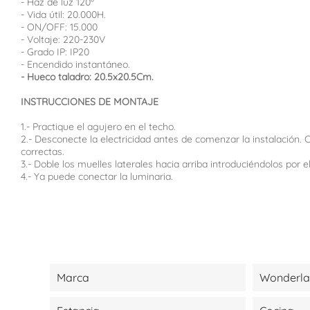
- Haz de luz 120º
- Vida útil: 20.000H.
- ON/OFF: 15.000
- Voltaje: 220-230V
- Grado IP: IP20
- Encendido instantáneo.
- Hueco taladro: 20.5x20.5Cm.
INSTRUCCIONES DE MONTAJE
1.- Practique el agujero en el techo.
2.- Desconecte la electricidad antes de comenzar la instalación. 
correctas.
3.- Doble los muelles laterales hacia arriba introduciéndolos por e
4.- Ya puede conectar la luminaria.
Marca
Wonderl