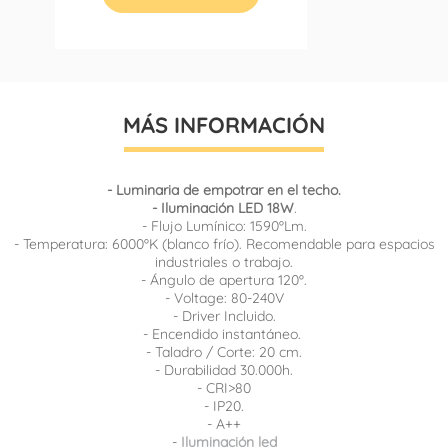
MÁS INFORMACIÓN
- Luminaria de empotrar en el techo.
- Iluminación LED 18W
.
- Flujo Lumínico: 1590ºLm.
- Temperatura: 6000ºK (blanco frío). Recomendable para espacios
industriales o trabajo.
- Ángulo de apertura 120º.
- Voltage: 80-240V
- Driver Incluido.
- Encendido instantáneo.
- Taladro / Corte: 20 cm.
- Durabilidad 30.000h.
- CRI>80
- IP20.
- A++
-
Iluminación led