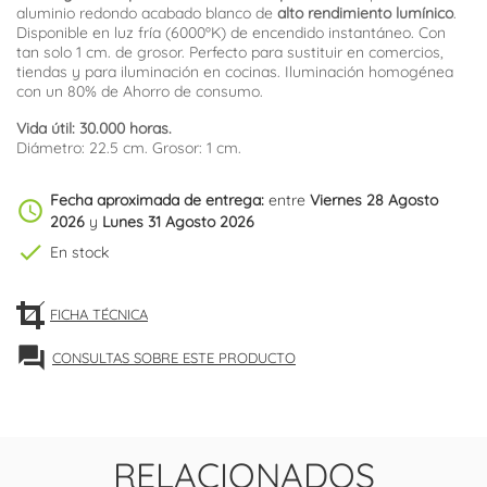
aluminio redondo acabado blanco de
alto rendimiento lumínico
.
Disponible en luz fría (6000ºK) de encendido instantáneo. Con
tan solo 1 cm. de grosor. Perfecto para sustituir en comercios,
tiendas y para iluminación en cocinas. Iluminación homogénea
con un 80% de Ahorro de consumo.
Vida útil: 30.000 horas.
Diámetro: 22.5 cm. Grosor: 1 cm.
Fecha aproximada de entrega:
entre
Viernes 28 Agosto
schedule
2026
y
Lunes 31 Agosto 2026
check
En stock
FICHA TÉCNICA
forum
CONSULTAS SOBRE ESTE PRODUCTO
RELACIONADOS