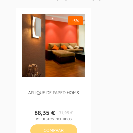
-5%
APLIQUE DE PARED HOMS
68,35 €
71,95 €
Precio
Precio
IMPUESTOS INCLUIDOS
base
COMPRAR