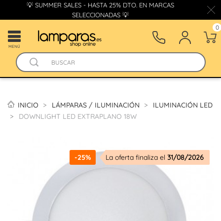
💡 SUMMER SALES - HASTA 25% DTO. EN MARCAS
SELECCIONADAS 💡
0
MENÚ
INICIO
LÁMPARAS / ILUMINACIÓN
ILUMINACIÓN LED
DOWNLIGHT LED EXTRAPLANO 18W
-25%
La oferta finaliza el
31/08/2026