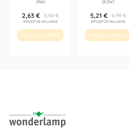
(4W)
(6.2W)
2,63 €
5,21 €
3,50 €
6,95 €
Precio
Precio
Precio
Precio
IMPUESTOS INCLUIDOS
IMPUESTOS INCLUIDOS
base
base
AÑADIR AL CARRITO
AÑADIR AL CARRITO