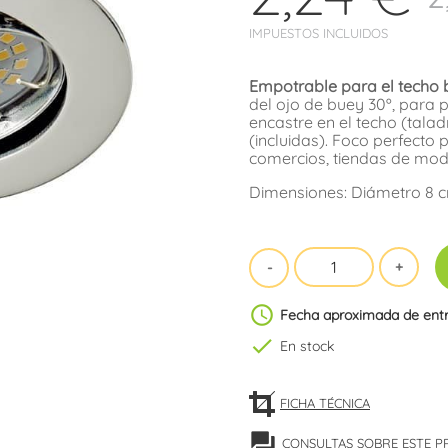
IMPUESTOS INCLUIDOS
Empotrable para el techo
del ojo de buey 30º, para 
encastre en el techo (talad
(incluidas). Foco perfecto 
comercios, tiendas de mod
Dimensiones: Diámetro 8 cm
schedule
Fecha aproximada de ent
check
En stock
FICHA TÉCNICA
forum
CONSULTAS SOBRE ESTE 