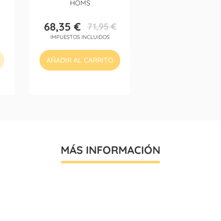
HOMS
68,35 €
71,95 €
Precio
Precio
IMPUESTOS INCLUIDOS
base
AÑADIR AL CARRITO
MÁS INFORMACIÓN