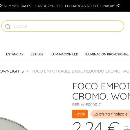
💡 SUMMER SALES - HASTA 25% DTO. EN MARCAS SELECCIONADAS 💡
ESTANCIAS
ESTILOS
ILUMINACIÓN LED
ILUMINACIÓN PROFESIONAL
DOWNLIGHTS
FOCO EMPOTRABLE BASIC REDONDO CROMO. W
FOCO EMPOT
CROMO. WO
REF:
W-E000017
-25%
La oferta finaliza el
2,24 €
2