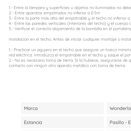
1.- Entre la lámpara y superficies u objetos no iluminados no debe 
2.- Entre aparatos empotrados no inferior a 0.5m
3.- Entre la parte más alta del empotrable y el techo no inferior 
4.- Entre las paredes verticales (interiores del techo) y el cuerp
5.- Verificar el correcto alojamiento de la bombilla en el portalám
Instalación en el techo. Antes de iniciar cualquier montaje o ins
1.- Practicar un agujero en el techo que asegure un hueco mínimo
red eléctrica. Introduzca el empotrable en el techo y saque el por
2.- No es necesario toma de tierra. Si la hubiese, asegurarse d
contacto con ningún otro aparato metálico con toma de tierra.
Marca
Wonderl
Estancia
Pasillo - 