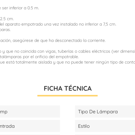
ser inferior a 0.5 m.
a 2.5 cm.
o del aparato empotrado una vez instalado no inferior a 7,5 cm.
paras.
talación, asegúrese de que ha desconectado la corriente.
 y que no coincida con vigas, tuberías o cables eléctricos (ver dimen
talámparas por el orificio del empotrable.
e que está totalmente aislada y que no puede tener ningún tipo de con
FICHA TÉCNICA
amp
Tipo De Lámpara
Entrada
Estilo