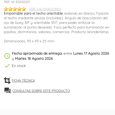
REF:
W-E000003
VER VALORACIONES
Empotrable para el techo
orientable
redondo en blanco. Fijación
al techo mediante pinzas (incluidas). Ángulo de basculación del
ojo de buey 30º y orientable 351º, para poder enfocar la
iluminación al punto deseado. Foco perfecto para iluminación en
pasillos, dormitorios, salones, comercios. Producto Wonderlamp.
Dimensiones: 93 x 93 x 25 mm.
Fecha aproximada de entrega:
entre
Lunes 17 Agosto 2026
schedule
y
Martes 18 Agosto 2026
check
En stock
FICHA TÉCNICA
forum
CONSULTAS SOBRE ESTE PRODUCTO