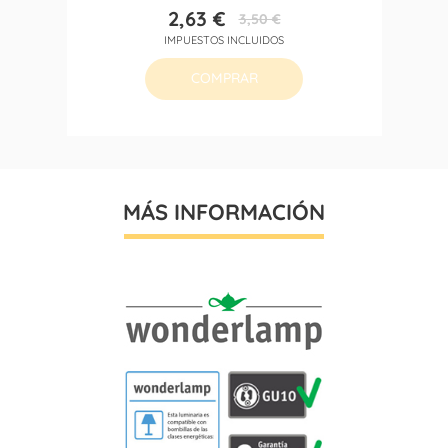
2,63 €
3,50 €
Precio
Precio
IMPUESTOS INCLUIDOS
base
COMPRAR
MÁS INFORMACIÓN