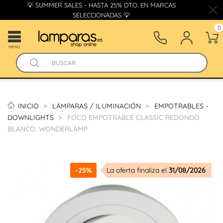
💡 SUMMER SALES - HASTA 25% DTO. EN MARCAS
SELECCIONADAS 💡
0
MENÚ
INICIO
LÁMPARAS / ILUMINACIÓN
EMPOTRABLES -
DOWNLIGHTS
FOCO EMPOTRABLE CLASSIC REDONDO
BLANCO. WONDERLAMP
-25%
La oferta finaliza el
31/08/2026