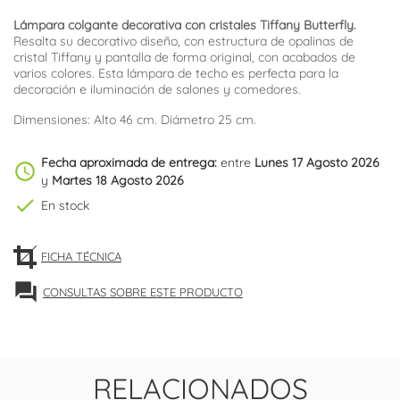
Lámpara colgante decorativa con cristales Tiffany Butterfly.
Resalta su decorativo diseño, con estructura de opalinas de
cristal Tiffany y pantalla de forma original, con acabados de
varios colores. Esta lámpara de techo es perfecta para la
decoración e iluminación de salones y comedores.
Dimensiones: Alto 46 cm. Diámetro 25 cm.
Fecha aproximada de entrega:
entre
Lunes 17 Agosto 2026
schedule
y
Martes 18 Agosto 2026
check
En stock
FICHA TÉCNICA
forum
CONSULTAS SOBRE ESTE PRODUCTO
RELACIONADOS