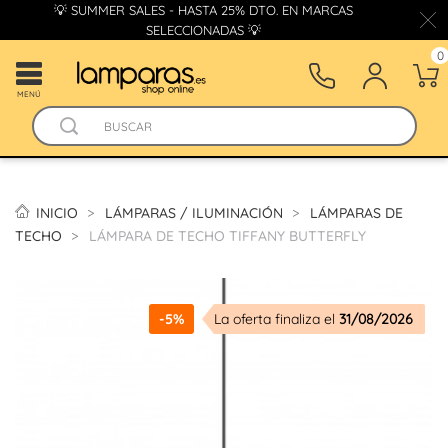
💡 SUMMER SALES - HASTA 25% DTO. EN MARCAS
SELECCIONADAS 💡
0
MENÚ
INICIO
LÁMPARAS / ILUMINACIÓN
LÁMPARAS DE
TECHO
LÁMPARA DE TECHO TIFFANY BUTTERFLY
-5%
La oferta finaliza el
31/08/2026