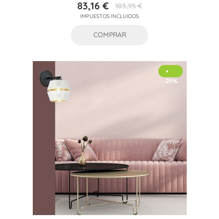
83,16 €
103,95 €
Precio
Precio
IMPUESTOS INCLUIDOS
base
COMPRAR
-25%