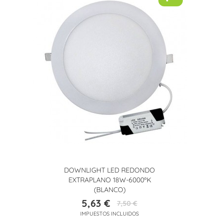
-25%
DOWNLIGHT LED REDONDO
EXTRAPLANO 18W-6000ºK
(BLANCO)
5,63 €
7,50 €
Precio
Precio
IMPUESTOS INCLUIDOS
base