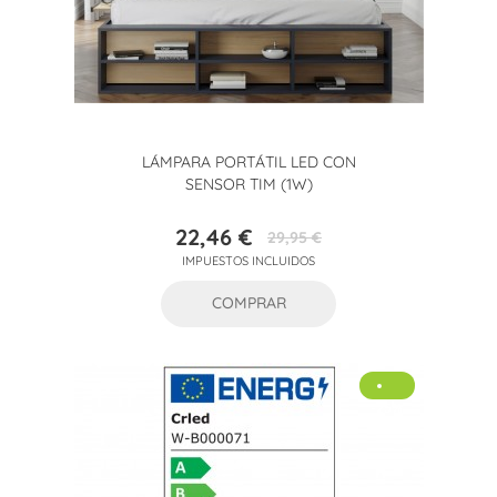
LÁMPARA PORTÁTIL LED CON
SENSOR TIM (1W)
22,46 €
29,95 €
Precio
Precio
IMPUESTOS INCLUIDOS
base
COMPRAR
-25%