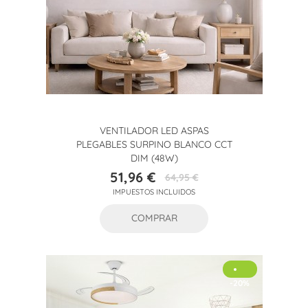
VENTILADOR LED ASPAS
PLEGABLES SURPINO BLANCO CCT
DIM (48W)
51,96 €
64,95 €
Precio
Precio
IMPUESTOS INCLUIDOS
base
COMPRAR
-20%