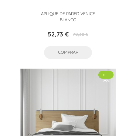
APLIQUE DE PARED VENICE
BLANCO
52,73 €
70,30 €
Precio
Precio
base
COMPRAR
-25%