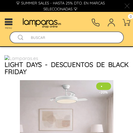
💡 SUMMER SALES - HASTA 25% DTO. EN MARCAS
SELECCIONADAS 💡
0
MENÚ
LIGHT DAYS - DESCUENTOS DE BLACK
FRIDAY
-20%