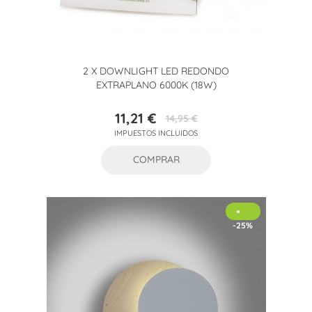
2 X DOWNLIGHT LED REDONDO
EXTRAPLANO 6000K (18W)
11,21 €
14,95 €
Precio
Precio
IMPUESTOS INCLUIDOS
base
COMPRAR
-25%