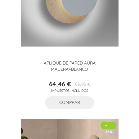
APLIQUE DE PARED AURA
MADERA+BLANCO
64,46 €
85,95 €
Precio
Precio
IMPUESTOS INCLUIDOS
base
COMPRAR
-25%