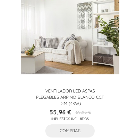
VENTILADOR LED ASPAS
PLEGABLES ARPINO BLANCO CCT
DIM (48W)
55,96 €
69,95 €
Precio
Precio
IMPUESTOS INCLUIDOS
base
COMPRAR