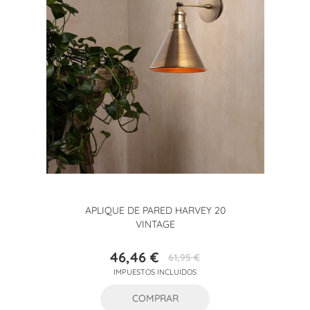
APLIQUE DE PARED HARVEY 20
VINTAGE
46,46 €
61,95 €
Precio
Precio
IMPUESTOS INCLUIDOS
base
COMPRAR