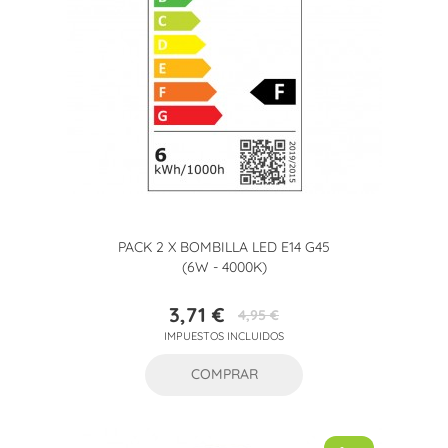
PACK 2 X BOMBILLA LED E14 G45
(6W - 4000K)
3,71 €
4,95 €
Precio
Precio
IMPUESTOS INCLUIDOS
base
COMPRAR