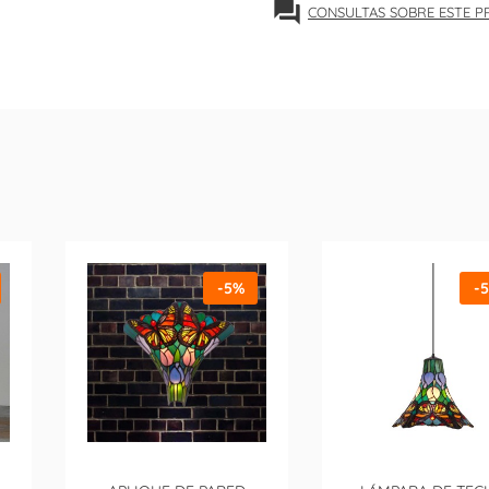
forum
CONSULTAS SOBRE ESTE 
-5%
-