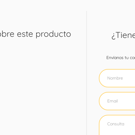
obre este producto
¿Tien
Envíanos tu con