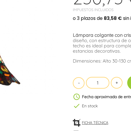
IMPUESTOS INCLUIDOS
Lámpara colgante con crista
diseño, con estructura de o
techo es ideal para compl
estancias decorativas.
Dimensiones: Alto 30-130 
schedule
Fecha aproximada de ent
check
En stock
FICHA TÉCNICA