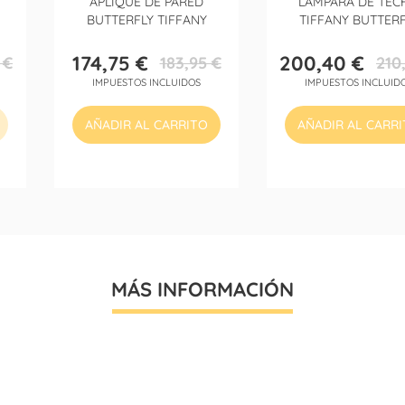
APLIQUE DE PARED
LÁMPARA DE TEC
BUTTERFLY TIFFANY
TIFFANY BUTTERF
174,75 €
200,40 €
 €
183,95 €
210
Precio
Precio
Precio
Precio
IMPUESTOS INCLUIDOS
IMPUESTOS INCLUID
base
base
AÑADIR AL CARRITO
AÑADIR AL CARR
MÁS INFORMACIÓN