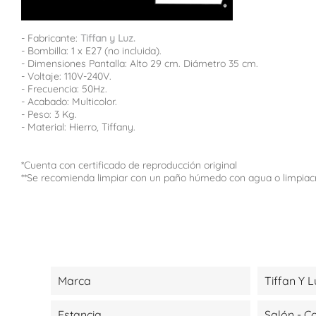
- Fabricante:
Tiffan y Luz.
- Bombilla: 1 x E27 (no incluida).
- Dimensiones Pantalla: Alto 29 cm. Diámetro 35 cm.
- Voltaje: 110V-240V.
- Frecuencia: 50Hz.
- Acabado: Multicolor.
- Peso: 3 Kg.
- Material: Hierro, Tiffany.
*Cuenta con certificado de reproducción original
**Se recomienda limpiar con un paño húmedo con agua o limpiac
Marca
Tiffan Y L
Estancia
Salón - 