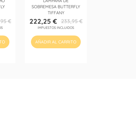
HO
LÁMPARA DE
LY
SOBREMESA BUTTERFLY
TIFFANY
222,25 €
,95 €
233,95 €
Precio
Precio
OS
IMPUESTOS INCLUIDOS
base
ITO
AÑADIR AL CARRITO