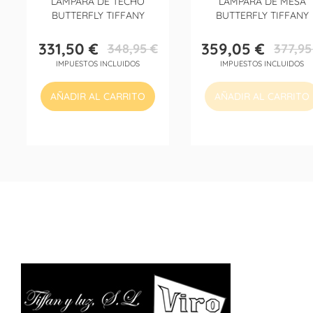
LÁMPARA DE TECHO
LÁMPARA DE MESA
BUTTERFLY TIFFANY
BUTTERFLY TIFFANY
331,50 €
359,05 €
348,95 €
377,95
Precio
Precio
Precio
Precio
IMPUESTOS INCLUIDOS
IMPUESTOS INCLUIDOS
base
base
AÑADIR AL CARRITO
AÑADIR AL CARRITO