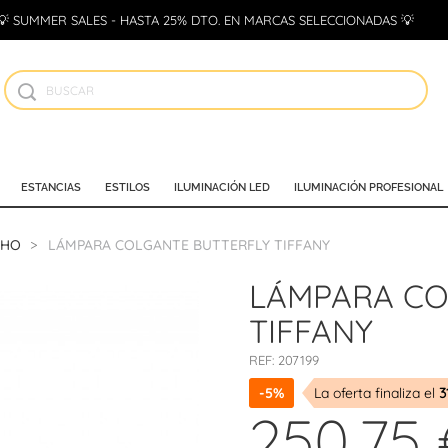
💡 SUMMER SALES - HASTA 25% DTO. EN MARCAS SELECCIONADAS 💡
ESTANCIAS
ESTILOS
ILUMINACIÓN LED
ILUMINACIÓN PROFESIONAL
CHO
LÁMPARA COLGANTE BUTTERFLY TIFFANY
LÁMPARA CO
TIFFANY
REF:
207199
-5%
La oferta finaliza el
3
250,75