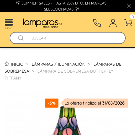
💡 SUMMER SALES - HASTA 25% DTO. EN MARCAS
SELECCIONADAS 💡
0
MENÚ
INICIO
LÁMPARAS / ILUMINACIÓN
LÁMPARAS DE
SOBREMESA
LÁMPARA DE SOBREMESA BUTTERFLY
TIFFANY
-5%
La oferta finaliza el
31/08/2026