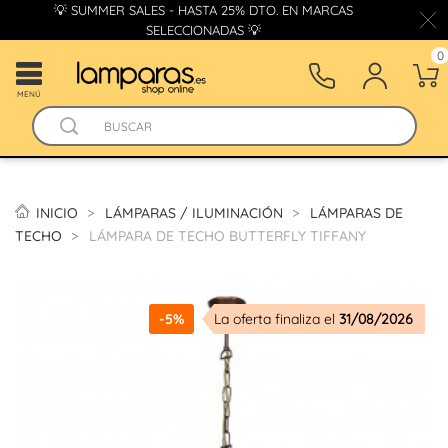
💡 SUMMER SALES - HASTA 25% DTO. EN MARCAS
SELECCIONADAS 💡
0
MENÚ
INICIO
LÁMPARAS / ILUMINACIÓN
LÁMPARAS DE
TECHO
LÁMPARA DE TECHO BUTTERFLY TIFFANY
-5%
La oferta finaliza el
31/08/2026