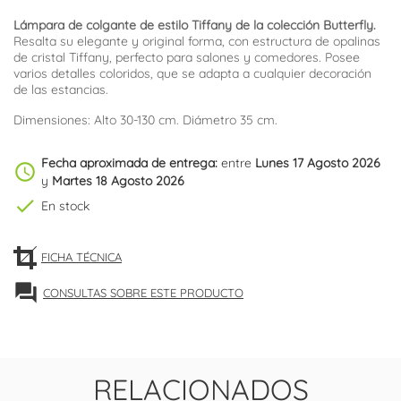
Lámpara de colgante de estilo Tiffany de la colección Butterfly.
Resalta su elegante y original forma, con estructura de opalinas
de cristal Tiffany, perfecto para salones y comedores. Posee
varios detalles coloridos, que se adapta a cualquier decoración
de las estancias.
Dimensiones: Alto 30-130 cm. Diámetro 35 cm.
Fecha aproximada de entrega:
entre
Lunes 17 Agosto 2026
schedule
y
Martes 18 Agosto 2026
check
En stock
FICHA TÉCNICA
forum
CONSULTAS SOBRE ESTE PRODUCTO
RELACIONADOS