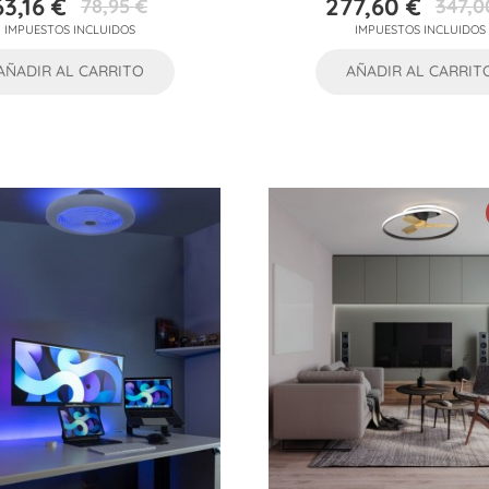
63,16 €
277,60 €
78,95 €
347,0
Precio
Precio
Precio
Precio
IMPUESTOS INCLUIDOS
IMPUESTOS INCLUIDOS
base
base
AÑADIR AL CARRITO
AÑADIR AL CARRIT