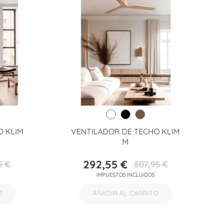
O KLIM
VENTILADOR DE TECHO KLIM
M
292,55 €
5 €
307,95 €
Precio
Precio
IMPUESTOS INCLUIDOS
base
O
AÑADIR AL CARRITO