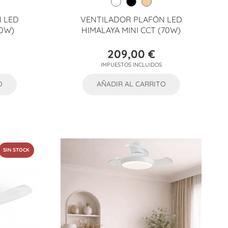
 LED
VENTILADOR PLAFÓN LED
50W)
HIMALAYA MINI CCT (70W)
209,00 €
Precio
IMPUESTOS INCLUIDOS
O
AÑADIR AL CARRITO
SIN STOCK