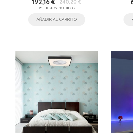
192,16 €
240,20 €
Precio
Precio
IMPUESTOS INCLUIDOS
base
AÑADIR AL CARRITO