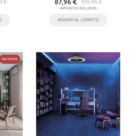
87,96 €
0 €
109,95 €
Precio
Precio
IMPUESTOS INCLUIDOS
base
O
AÑADIR AL CARRITO
SIN STOCK