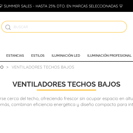
💡 SUMMER SALES - HASTA 25% DTO. EN MARCAS SELECCIONADAS 💡
ESTANCIAS
ESTILOS
ILUMINACIÓN LED
ILUMINACIÓN PROFESIONAL
HO
VENTILADORES TECHOS BAJOS
VENTILADORES TECHOS BAJOS
rse cerca del techo, ofreciendo frescor sin ocupar espacio en alt
más, combinan eficiencia energética y diseño compacto para inte