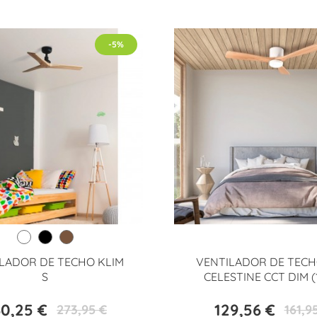
-5%
LADOR DE TECHO KLIM
VENTILADOR DE TECH
S
CELESTINE CCT DIM (
0,25 €
129,56 €
273,95 €
161,9
Precio
Precio
Precio
Precio