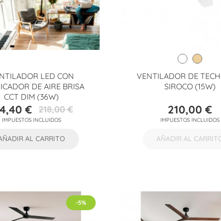
NTILADOR LED CON
VENTILADOR DE TECH
ICADOR DE AIRE BRISA
SIROCO (15W)
CCT DIM (36W)
74,40 €
210,00 €
218,00 €
Precio
Precio
Precio
IMPUESTOS INCLUIDOS
IMPUESTOS INCLUIDOS
base
AÑADIR AL CARRITO
AÑADIR AL CARRIT
-5%