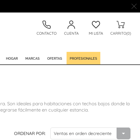
CONTACTO
CUENTA
MI LISTA
CARRITO(0)
HOGAR
MARCAS
OFERTAS
PROFESIONALES
ura. Son ideales para habitaciones con techos bajos donde la
grarse fácilmente en cualquier estancia.

ORDENAR POR:
Ventas en orden decreciente