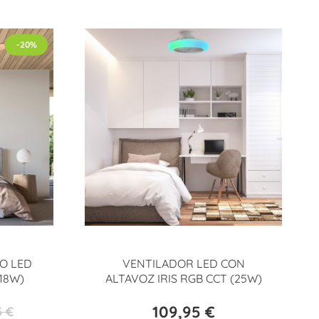
-20%
O LED
VENTILADOR LED CON
18W)
ALTAVOZ IRIS RGB CCT (25W)
109,95 €
5 €
Precio