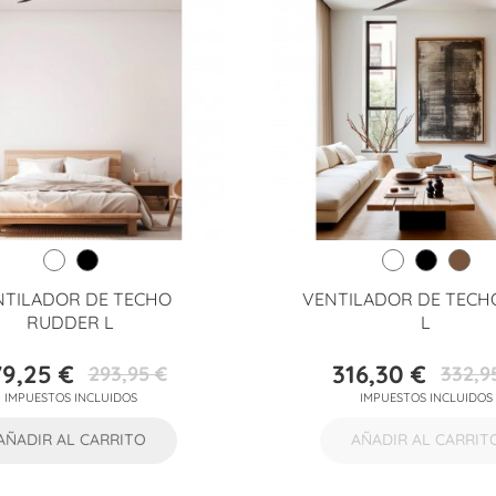
NTILADOR DE TECHO
VENTILADOR DE TECH
RUDDER L
L
9,25 €
316,30 €
293,95 €
332,9
Precio
Precio
Precio
Precio
IMPUESTOS INCLUIDOS
IMPUESTOS INCLUIDOS
base
base
AÑADIR AL CARRITO
AÑADIR AL CARRIT