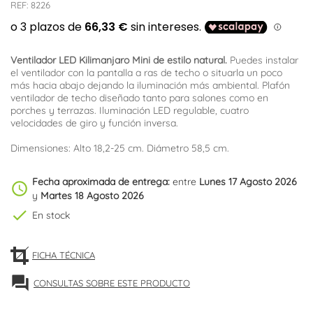
REF:
8226
Ventilador LED Kilimanjaro Mini de estilo natural.
Puedes instalar
el ventilador con la pantalla a ras de techo o situarla un poco
más hacia abajo dejando la iluminación más ambiental. Plafón
ventilador de techo diseñado tanto para salones como en
porches y terrazas. Iluminación LED regulable, cuatro
velocidades de giro y función inversa.
Dimensiones: Alto 18,2-25 cm. Diámetro 58,5 cm.
Fecha aproximada de entrega:
entre
Lunes 17 Agosto 2026
schedule
y
Martes 18 Agosto 2026
check
En stock
FICHA TÉCNICA
forum
CONSULTAS SOBRE ESTE PRODUCTO