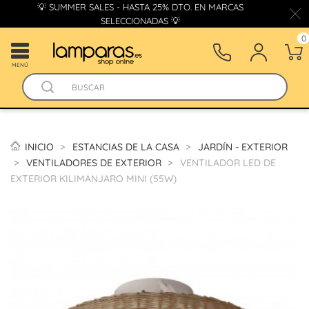
💡 SUMMER SALES - HASTA 25% DTO. EN MARCAS
SELECCIONADAS 💡
0
MENÚ
INICIO
ESTANCIAS DE LA CASA
JARDÍN - EXTERIOR
VENTILADORES DE EXTERIOR
VENTILADOR LED DE
EXTERIOR KILIMANJARO MINI (55W)