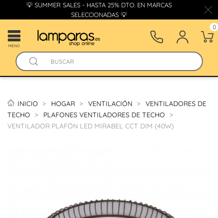
💡 SUMMER SALES - HASTA 25% DTO. EN MARCAS
SELECCIONADAS 💡
0
MENÚ
INICIO
HOGAR
VENTILACIÓN
VENTILADORES DE
TECHO
PLAFONES VENTILADORES DE TECHO
VENTILADOR PLAFÓN LED MIRABEL CCT DIM (40W)