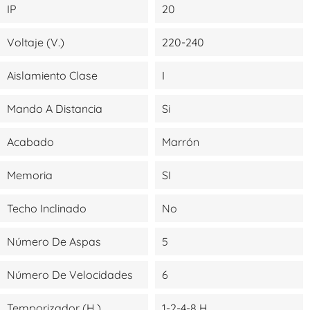
IP
20
Voltaje (V.)
220-240
Aislamiento Clase
I
Mando A Distancia
Si
Acabado
Marrón
Memoria
SI
Techo Inclinado
No
Número De Aspas
5
Número De Velocidades
6
Temporizador (H.)
1-2-4-8 H.