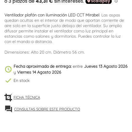
Ventilador plafón con iluminación LED CCT Mirabel
. Las aspas
quedan ocultas en el interior de modo que aportan corriente de
aire solo en la superficie justo debajo del ventilador. Su amplio
difusor permite instalar el ventilador como luz principal en
estancias como salones y dormitorios. Puedes controlar la luz
con el mando a distancia.
Dimensiones: Alto 20 cm. Diámetro 56 cm.
Fecha aproximada de entrega:
entre
Jueves 13 Agosto 2026
schedule
y
Viernes 14 Agosto 2026
check
En stock
FICHA TÉCNICA
forum
CONSULTAS SOBRE ESTE PRODUCTO