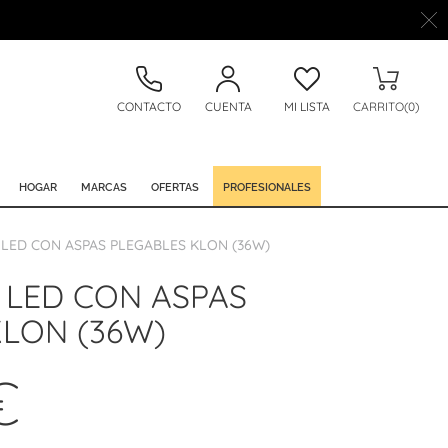
CONTACTO
CUENTA
MI LISTA
CARRITO(0)
HOGAR
MARCAS
OFERTAS
PROFESIONALES
LED CON ASPAS PLEGABLES KLON (36W)
 LED CON ASPAS
KLON (36W)
€