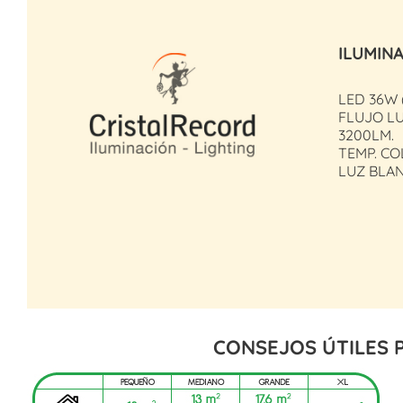
ILUMIN
LED 36W
FLUJO L
3200LM.
TEMP. CO
LUZ BLA
CONSEJOS ÚTILES 