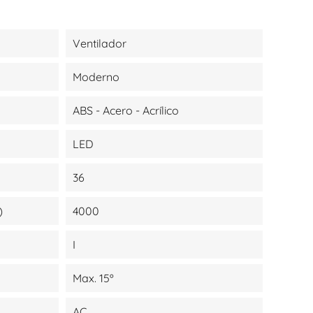
Ventilador
Moderno
ABS - Acero - Acrílico
LED
36
)
4000
I
Max. 15º
AC