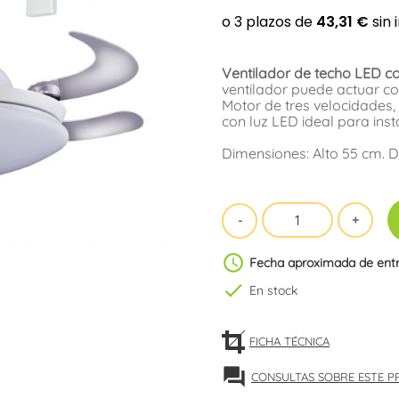
Ventilador de techo LED c
ventilador puede actuar c
Motor de tres velocidades, 
con luz LED ideal para ins
Dimensiones: Alto 55 cm. D
schedule
Fecha aproximada de ent
check
En stock
FICHA TÉCNICA
forum
CONSULTAS SOBRE ESTE 