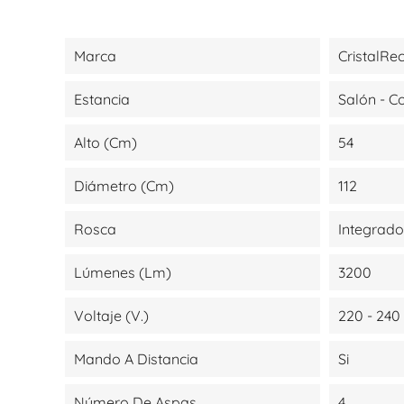
Marca
CristalRe
Estancia
Salón - 
Alto (cm)
54
Diámetro (cm)
112
Rosca
Integrado
Lúmenes (lm)
3200
Voltaje (V.)
220 - 240
Mando A Distancia
Si
Número De Aspas
4