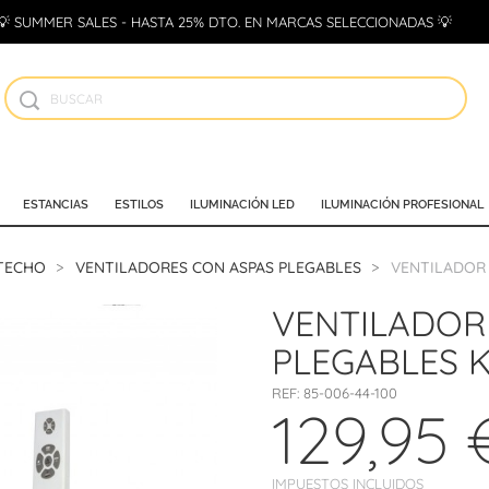
💡 SUMMER SALES - HASTA 25% DTO. EN MARCAS SELECCIONADAS 💡
ESTANCIAS
ESTILOS
ILUMINACIÓN LED
ILUMINACIÓN PROFESIONAL
 TECHO
VENTILADORES CON ASPAS PLEGABLES
VENTILADOR 
VENTILADOR
PLEGABLES 
REF:
85-006-44-100
129,95 
IMPUESTOS INCLUIDOS