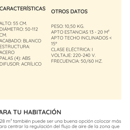
CARACTERÍSTICAS
OTROS DATOS
ALTO: 55 CM.
PESO: 10,50 KG.
DIÁMETRO: 50-112
APTO ESTANCIAS 13 - 20 M²
CM.
APTO TECHO INCLINADOS <
ACABADO: BLANCO
15º
ESTRUCTURA:
CLASE ELÉCTRICA: I
ACERO
VOLTAJE: 220-240 V.
PALAS (4): ABS
FRECUENCIA: 50/60 HZ.
DIFUSOR: ACRÍLICO
ARA TU HABITACIÓN
 28 m² también puede ser una buena opción colocar más
ra centrar la regulación del flujo de aire de la zona que