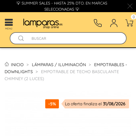
💡 SUMMER SALES - HASTA 25% DTO. EN MARCAS
SELECCIONADAS 💡
0
MENÚ
INICIO
LÁMPARAS / ILUMINACIÓN
EMPOTRABLES -
DOWNLIGHTS
EMPOTRABLE DE TECHO BASCULANTE
CHIMNEY (2 LUCES)
-5%
La oferta finaliza el
31/08/2026