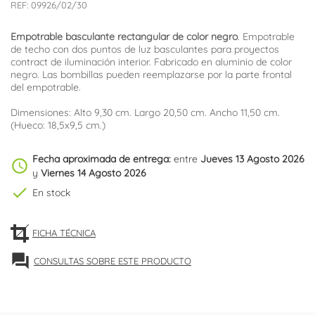
REF:
09926/02/30
Empotrable basculante rectangular de color negro
. Empotrable
de techo con dos puntos de luz basculantes para proyectos
contract de iluminación interior. Fabricado en aluminio de color
negro. Las bombillas pueden reemplazarse por la parte frontal
del empotrable.
Dimensiones: Alto 9,30 cm. Largo 20,50 cm. Ancho 11,50 cm.
(Hueco: 18,5x9,5 cm.)
Fecha aproximada de entrega:
entre
Jueves 13 Agosto 2026
schedule
y
Viernes 14 Agosto 2026
check
En stock
FICHA TÉCNICA
forum
CONSULTAS SOBRE ESTE PRODUCTO