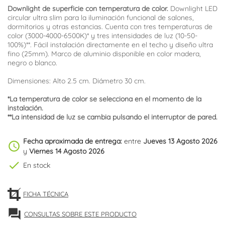
Downlight de superficie con temperatura de color.
Downlight LED
circular ultra slim para la iluminación funcional de salones,
dormitorios y otras estancias. Cuenta con tres temperaturas de
color (3000-4000-6500K)* y tres intensidades de luz (10-50-
100%)**. Fácil instalación directamente en el techo y diseño ultra
fino (25mm). Marco de aluminio disponible en color madera,
negro o blanco.
Dimensiones: Alto 2.5 cm. Diámetro 30 cm.
*La temperatura de color se selecciona en el momento de la
instalación.
**La intensidad de luz se cambia pulsando el interruptor de pared.
Fecha aproximada de entrega:
entre
Jueves 13 Agosto 2026
schedule
y
Viernes 14 Agosto 2026
check
En stock
FICHA TÉCNICA
forum
CONSULTAS SOBRE ESTE PRODUCTO