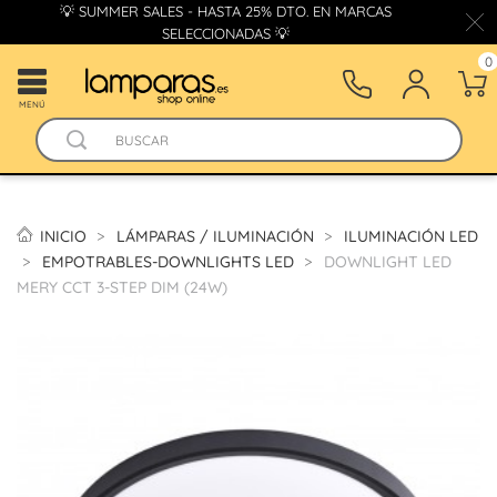
💡 SUMMER SALES - HASTA 25% DTO. EN MARCAS
SELECCIONADAS 💡
0
MENÚ
INICIO
LÁMPARAS / ILUMINACIÓN
ILUMINACIÓN LED
EMPOTRABLES-DOWNLIGHTS LED
DOWNLIGHT LED
MERY CCT 3-STEP DIM (24W)