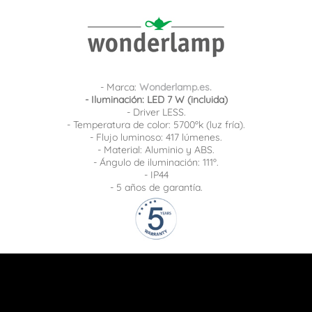
- Marca:
Wonderlamp.es.
- Iluminación: LED 7 W (incluida)
- Driver LESS.
- Temperatura de color: 5700ºk (luz fría).
- Flujo luminoso: 417 lúmenes.
- Material: Aluminio y ABS.
- Ángulo de iluminación: 111º.
- IP44
- 5 años de garantía.