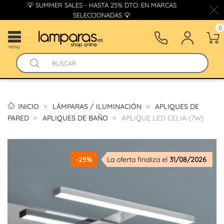
💡 SUMMER SALES - HASTA 25% DTO. EN MARCAS
SELECCIONADAS 💡
0
MENÚ
INICIO
LÁMPARAS / ILUMINACIÓN
APLIQUES DE
PARED
APLIQUES DE BAÑO
APLIQUE LED CELIA (7W)
-25%
La oferta finaliza el
31/08/2026