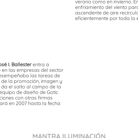
verano como en invierno. En
enfriamiento del viento para
ascendente de aire recircula
eficientemente por toda la 
sé I. Ballester
entra a
o en las empresas del sector
 desempeñaba las tareas de
o de la promoción, imagen y
 da el salto al campo de la
equipo de diseño de Gotic
ciones con otras firmas
ará en 2007 hasta la fecha
MANTRA ILUMINACIÓN