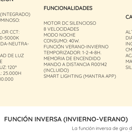
FUNCIONALIDADES
 (INTEGRADO)
CA
UMINOSO:
MOTOR DC SILENCIOSO
8 VELOCIDADES
LOR CCT:
AL
MODO NOCHE
00-5000K
DI
CONSUMO: 40W.
IDA-NEUTRA-
IN
FUNCIÓN VERANO-INVIERNO
CM
TEMPORIZADOR: 1-2-4-8H.
AD DE LUZ
AC
MEMORIA DE ENCENDIDO
E
MA
MANDO A DISTANCIA R00142
UZ: 120º
SI
(INCLUIDO)
L: 25.000H
SMART LIGHTING (MANTRA APP)
10.000
FUNCIÓN INVERSA (INVIERNO-VERANO)
La función inversa de giro 