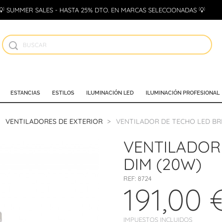
💡 SUMMER SALES - HASTA 25% DTO. EN MARCAS SELECCIONADAS 💡
ESTANCIAS
ESTILOS
ILUMINACIÓN LED
ILUMINACIÓN PROFESIONAL
VENTILADORES DE EXTERIOR
VENTILADOR DE TECHO LED BRI
VENTILADOR 
DIM (20W)
REF:
8724
191,00 
IMPUESTOS INCLUIDOS