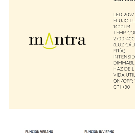
LED 20W
FLUJO L
1400LM.
TEMP. CO
2700-40
(LUZ CÁL
FRÍA)
INTENSID
DIMMABL
HAZ DE L
VIDA ÚTI
ON/OFF: 
CRI >80