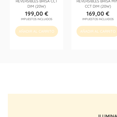
REVERSIBLES BRISA CCT
REVERSIBLES BRISA MI
DIM (20W)
CCT DIM (20W)
199,00 €
169,00 €
Precio
Precio
IMPUESTOS INCLUIDOS
IMPUESTOS INCLUIDOS
AÑADIR AL CARRITO
AÑADIR AL CARRITO
ILUMIN