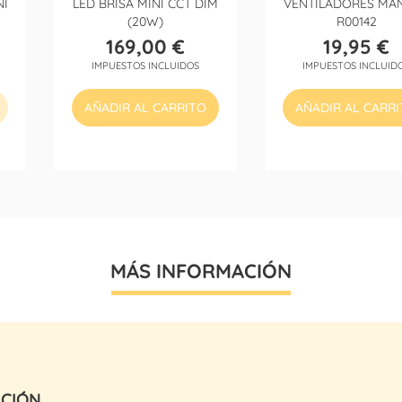
NI
LED BRISA MINI CCT DIM
VENTILADORES MA
(20W)
R00142
169,00 €
19,95 €
Precio
Precio
IMPUESTOS INCLUIDOS
IMPUESTOS INCLUID
AÑADIR AL CARRITO
AÑADIR AL CARR
MÁS INFORMACIÓN
ACIÓN