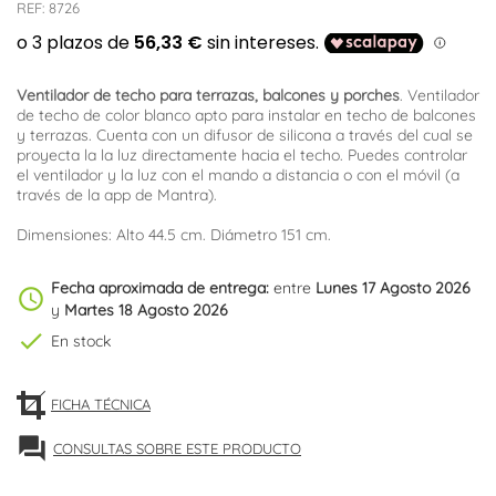
REF:
8726
Ventilador de techo para terrazas, balcones y porches
. Ventilador
de techo de color blanco apto para instalar en techo de balcones
y terrazas. Cuenta con un difusor de silicona a través del cual se
proyecta la la luz directamente hacia el techo. Puedes controlar
el ventilador y la luz con el mando a distancia o con el móvil (a
través de la app de Mantra).
Dimensiones: Alto 44.5 cm. Diámetro 151 cm.
Fecha aproximada de entrega:
entre
Lunes 17 Agosto 2026
schedule
y
Martes 18 Agosto 2026
check
En stock
FICHA TÉCNICA
forum
CONSULTAS SOBRE ESTE PRODUCTO