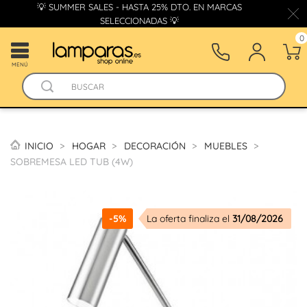
💡 SUMMER SALES - HASTA 25% DTO. EN MARCAS
SELECCIONADAS 💡
0
MENÚ
INICIO
HOGAR
DECORACIÓN
MUEBLES
SOBREMESA LED TUB (4W)
-5%
La oferta finaliza el
31/08/2026