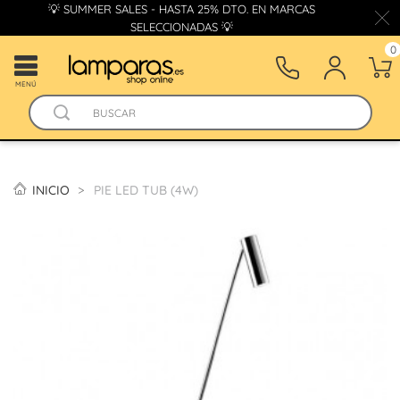
💡 SUMMER SALES - HASTA 25% DTO. EN MARCAS
SELECCIONADAS 💡
0
MENÚ
INICIO
PIE LED TUB (4W)