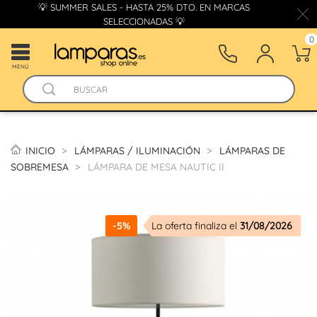
💡 SUMMER SALES - HASTA 25% DTO. EN MARCAS
SELECCIONADAS 💡
0
MENÚ
INICIO
LÁMPARAS / ILUMINACIÓN
LÁMPARAS DE
SOBREMESA
LÁMPARA DE MESA NAUTIC II
-5%
La oferta finaliza el
31/08/2026