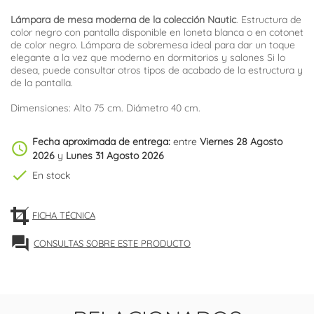
Lámpara de mesa moderna de la colección Nautic
. Estructura de
color negro con pantalla disponible en loneta blanca o en cotonet
de color negro. Lámpara de sobremesa ideal para dar un toque
elegante a la vez que moderno en dormitorios y salones Si lo
desea, puede consultar otros tipos de acabado de la estructura y
de la pantalla.
Dimensiones: Alto 75 cm. Diámetro 40 cm.
Fecha aproximada de entrega:
entre
Viernes 28 Agosto
schedule
2026
y
Lunes 31 Agosto 2026
check
En stock
FICHA TÉCNICA
forum
CONSULTAS SOBRE ESTE PRODUCTO