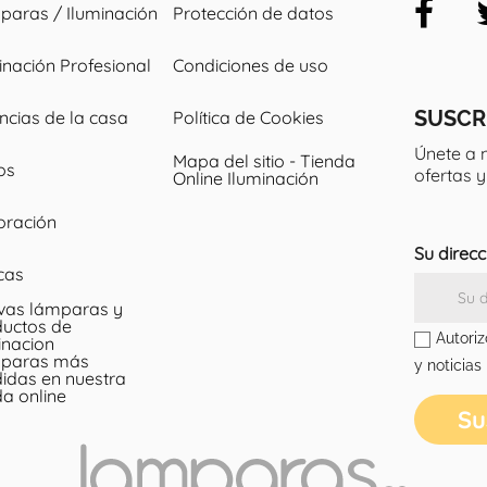
aras / Iluminación
Protección de datos
inación Profesional
Condiciones de uso
SUSCR
ncias de la casa
Política de Cookies
Únete a 
Mapa del sitio - Tienda
los
ofertas 
Online Iluminación
oración
Su direcc
cas
vas lámparas y
uctos de
Autoriz
inacion
paras más
y noticias
idas en nuestra
da online