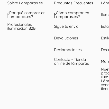
Sobre Lamparas.es
Preguntas Frecuentes
Lámp
¿Por qué comprar en
¿Cómo comprar en
Ilum
Lamparas.es?
Lamparas.es?
Profesionales
Sigue tu envío
Esta
iluminacion B2B
Devoluciones
Esti
Reclamaciones
Dec
Contacto - Tienda
Mar
online de lámparas
Nue
prod
ilum
Lám
vend
tien