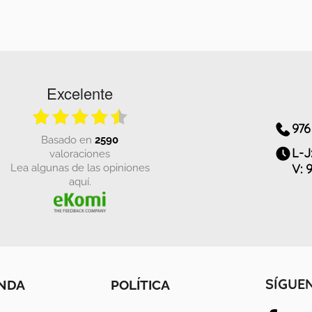
Excelente
976
basado en
2590
L-J
valoraciones
Lea algunas de las opiniones
V: 
aquí.
ENDA
POLÍTICA
SÍGUE