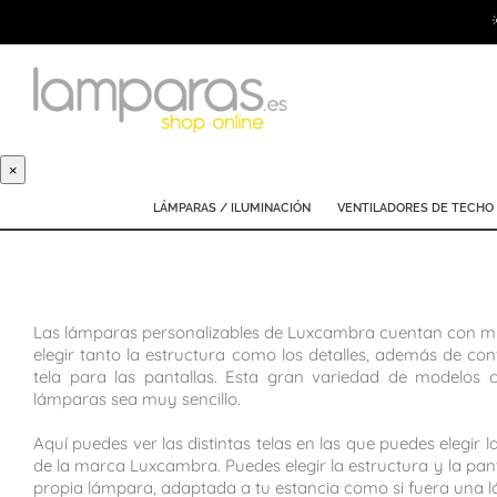
×
LÁMPARAS / ILUMINACIÓN
VENTILADORES DE TECHO
Las lámparas personalizables de Luxcambra cuentan con múl
elegir tanto la estructura como los detalles, además de co
tela para las pantallas. Esta gran variedad de modelos c
lámparas sea muy sencillo.
Aquí puedes ver las distintas telas en las que puedes elegir 
de la marca Luxcambra. Puedes elegir la estructura y la pant
propia lámpara, adaptada a tu estancia como si fuera una