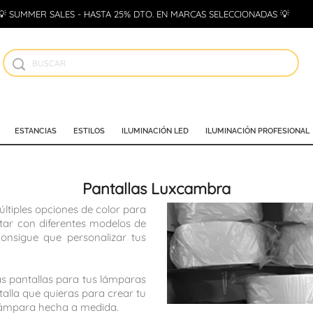
💡 SUMMER SALES - HASTA 25% DTO. EN MARCAS SELECCIONADAS 💡
ESTANCIAS
ESTILOS
ILUMINACIÓN LED
ILUMINACIÓN PROFESIONAL
Pantallas Luxcambra
tiples opciones de color para
ntar con diferentes modelos de
onsigue que personalizar tus
las pantallas para tus lámparas
alla que quieras para crear tu
 lámpara hecha a medida.