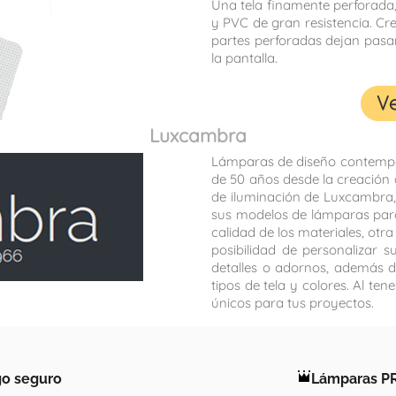
Una tela finamente perforada, 
y PVC de gran resistencia. Cre
partes perforadas dejan pasar
la pantalla.
Luxcambra
Lámparas de diseño contempor
de 50 años desde la creación 
de iluminación de Luxcambra, 
sus modelos de lámparas para 
calidad de los materiales, otr
posibilidad de personalizar s
detalles o adornos, además d
tipos de tela y colores. Al te
únicos para tus proyectos.
o seguro
Lámparas P