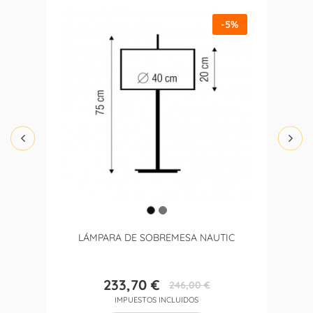
-5%
LÁMPARA DE SOBREMESA NAUTIC
233,70 €
246,00 €
Precio
Precio
IMPUESTOS INCLUIDOS
base