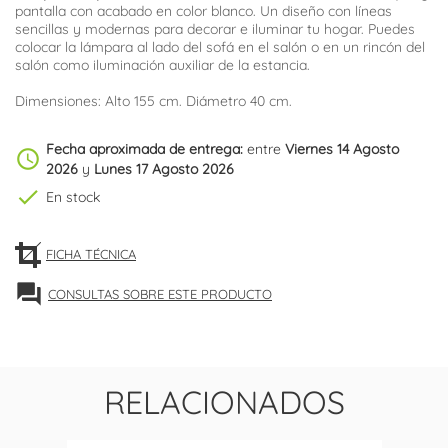
pantalla con acabado en color blanco. Un diseño con líneas
sencillas y modernas para decorar e iluminar tu hogar. Puedes
colocar la lámpara al lado del sofá en el salón o en un rincón del
salón como iluminación auxiliar de la estancia.
Dimensiones: Alto 155 cm. Diámetro 40 cm.
Fecha aproximada de entrega:
entre
Viernes 14 Agosto
schedule
2026
y
Lunes 17 Agosto 2026
check
En stock
FICHA TÉCNICA
forum
CONSULTAS SOBRE ESTE PRODUCTO
RELACIONADOS