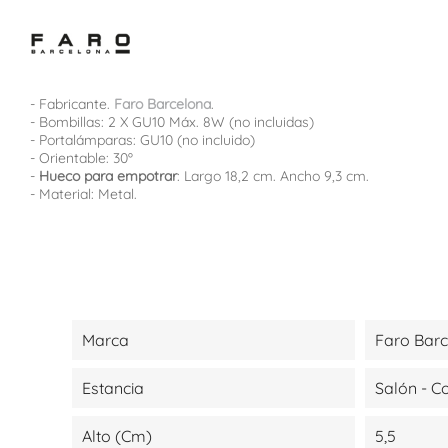
- Fabricante.
Faro Barcelona
.
- Bombillas: 2 X GU10 Máx. 8W (no incluidas)
- Portalámparas: GU10 (no incluido)
- Orientable: 30º
-
Hueco para empotrar
: Largo 18,2 cm. Ancho 9,3 cm.
- Material: Metal.
Marca
Faro Bar
Estancia
Salón - 
Alto (cm)
5,5