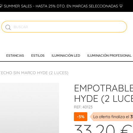
💡 SUMMER SALES - HASTA 25% DTO. EN MARCAS SELECCIONADAS 💡
ESTANCIAS
ESTILOS
ILUMINACIÓN LED
ILUMINACIÓN PROFESIONAL
ECHO SIN MARCO HYDE (2 LUCES)
EMPOTRABLE
HYDE (2 LUC
REF:
40123
-5%
La oferta finaliza el
3
33,20 €