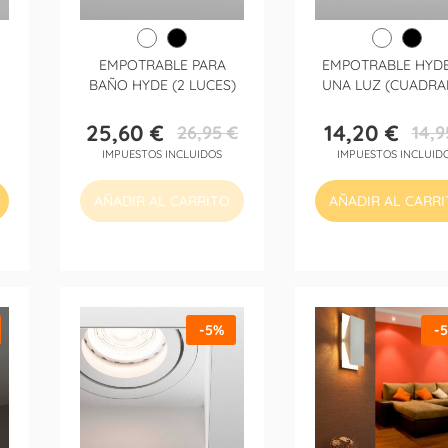
EMPOTRABLE PARA
EMPOTRABLE HYDE
BAÑO HYDE (2 LUCES)
UNA LUZ (CUADRA
25,60 €
14,20 €
26,95 €
14,9
Precio
Precio
Precio
Precio
IMPUESTOS INCLUIDOS
IMPUESTOS INCLUID
base
base
AÑADIR AL CARRITO
AÑADIR AL CARR
-5%
-