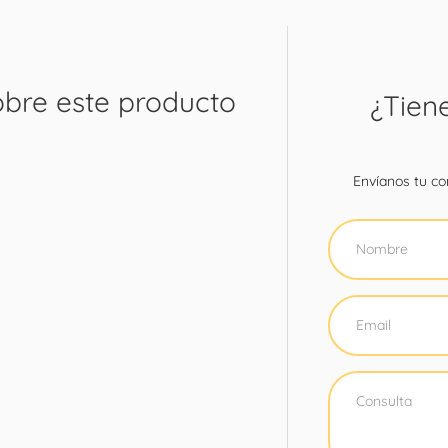
obre este producto
¿Tien
Envíanos tu con