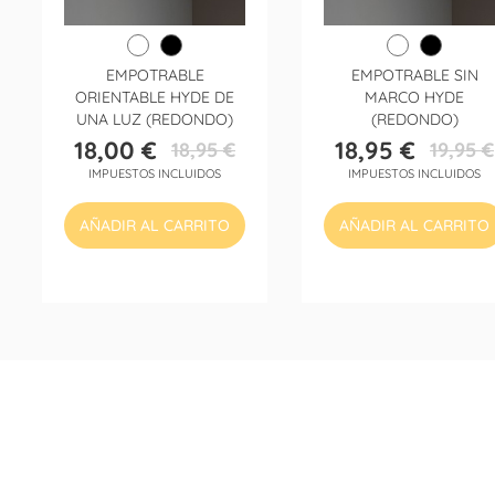
EMPOTRABLE
EMPOTRABLE SIN
ORIENTABLE HYDE DE
MARCO HYDE
UNA LUZ (REDONDO)
(REDONDO)
18,00 €
18,95 €
18,95 €
19,95 €
Precio
Precio
Precio
Precio
IMPUESTOS INCLUIDOS
IMPUESTOS INCLUIDOS
base
base
AÑADIR AL CARRITO
AÑADIR AL CARRITO