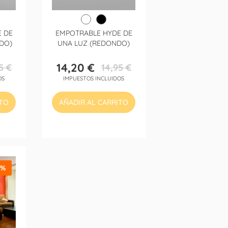
 DE
EMPOTRABLE HYDE DE
DO)
UNA LUZ (REDONDO)
14,20 €
5 €
14,95 €
Precio
Precio
OS
IMPUESTOS INCLUIDOS
base
ITO
AÑADIR AL CARRITO
5%