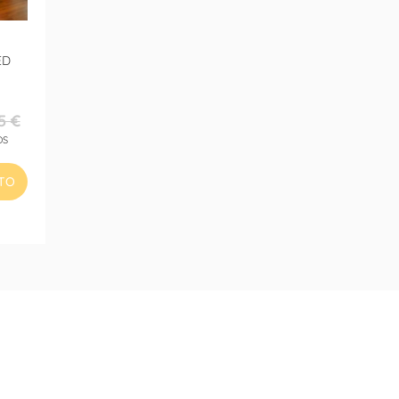
ED
5 €
OS
ITO