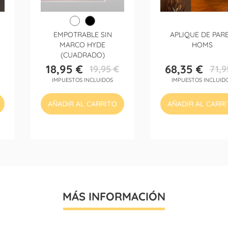
EMPOTRABLE SIN
APLIQUE DE PAR
MARCO HYDE
HOMS
(CUADRADO)
18,95 €
68,35 €
19,95 €
71,9
Precio
Precio
Precio
Precio
IMPUESTOS INCLUIDOS
IMPUESTOS INCLUID
base
base
AÑADIR AL CARRITO
AÑADIR AL CARR
MÁS INFORMACIÓN