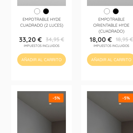
EMPOTRABLE HYDE
EMPOTRABLE
CUADRADO (2 LUCES)
ORIENTABLE HYDE
(CUADRADO)
33,20 €
18,00 €
34,95 €
18,95 €
Precio
Precio
Precio
Precio
IMPUESTOS INCLUIDOS
IMPUESTOS INCLUIDOS
base
base
AÑADIR AL CARRITO
AÑADIR AL CARRITO
-5%
-5%