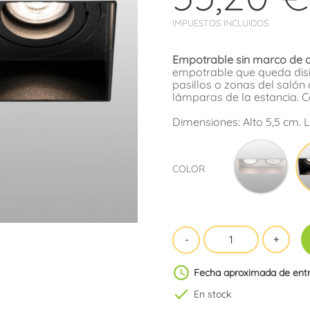
IMPUESTOS INCLUIDOS
Empotrable sin marco de d
empotrable que queda disi
pasillos o zonas del salón 
lámparas de la estancia. C
Dimensiones: Alto 5,5 cm. 
Blan
COLOR
schedule
Fecha aproximada de ent
check
En stock