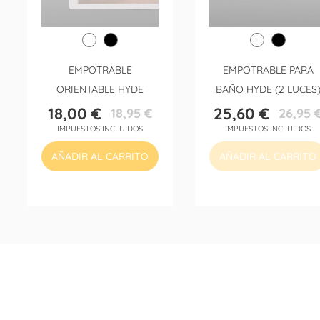
EMPOTRABLE
EMPOTRABLE PARA
ORIENTABLE HYDE
BAÑO HYDE (2 LUCES
(CUADRADO)
18,00 €
25,60 €
18,95 €
26,95 
Precio
Precio
Precio
Precio
IMPUESTOS INCLUIDOS
IMPUESTOS INCLUIDOS
base
base
AÑADIR AL CARRITO
AÑADIR AL CARRITO