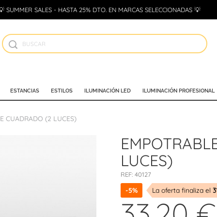
💡 SUMMER SALES - HASTA 25% DTO. EN MARCAS SELECCIONADAS 💡
ESTANCIAS
ESTILOS
ILUMINACIÓN LED
ILUMINACIÓN PROFESIONAL
E CUADRADO (2 LUCES)
EMPOTRABLE
LUCES)
REF:
40127
-5%
La oferta finaliza el
3
33,20 €