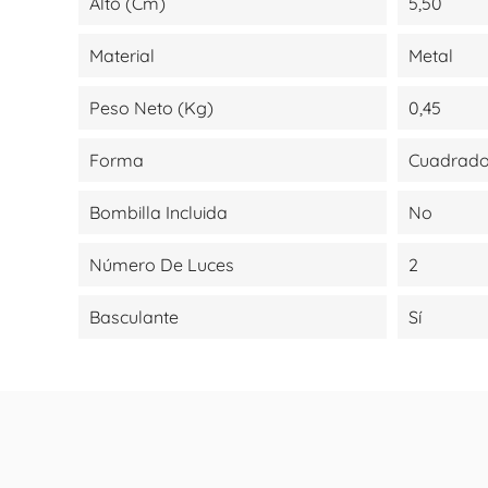
Alto (cm)
5,50
Material
Metal
Peso Neto (kg)
0,45
Forma
Cuadrad
Bombilla Incluida
No
Número De Luces
2
Basculante
Sí