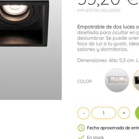
IMPUESTOS INCLUIDOS
Empotrable de dos luces o
diseñada para ocultar en p
deslumbrar. Se puede orien
foco de luz a tu gusto. Id
salones y dormitorios.
Dimensiones: Alto 5,5 cm. L
Blan
COLOR
schedule
Fecha aproximada de ent
check
En stock