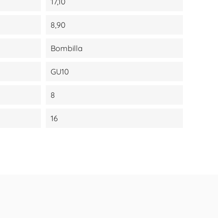
17,10
8,90
Bombilla
GU10
8
16