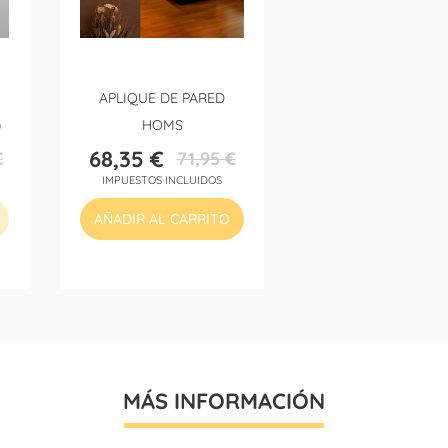
APLIQUE DE PARED
)
HOMS
68,35 €
€
71,95 €
Precio
Precio
IMPUESTOS INCLUIDOS
base
AÑADIR AL CARRITO
MÁS INFORMACIÓN