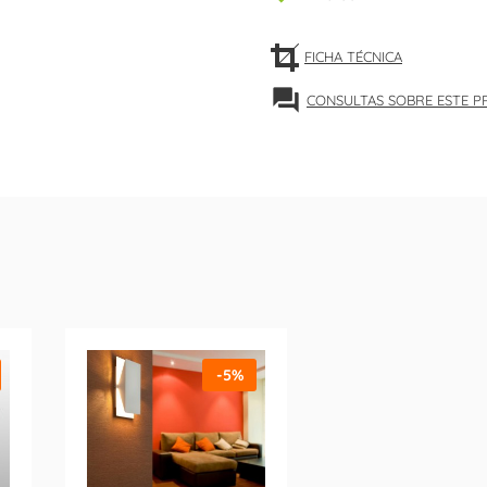
FICHA TÉCNICA
forum
CONSULTAS SOBRE ESTE 
-5%