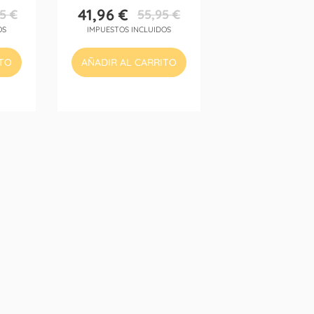
41,96 €
5 €
55,95 €
Precio
Precio
OS
IMPUESTOS INCLUIDOS
base
ITO
AÑADIR AL CARRITO