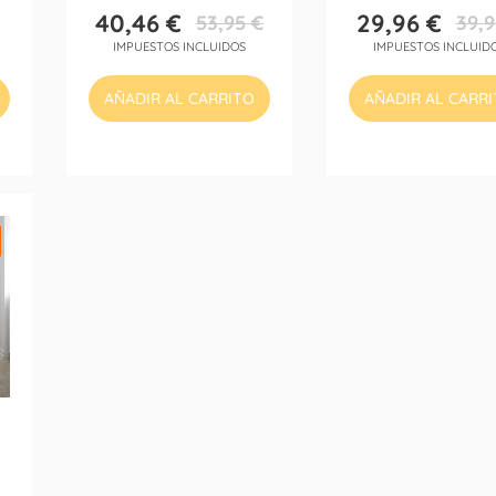
40,46 €
29,96 €
53,95 €
39,9
Precio
Precio
Precio
Precio
IMPUESTOS INCLUIDOS
IMPUESTOS INCLUID
base
base
AÑADIR AL CARRITO
AÑADIR AL CARR