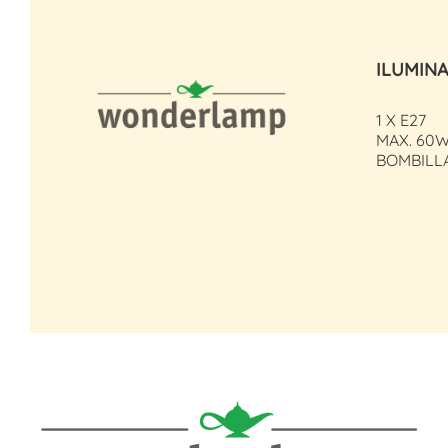
ILUMIN
1 X E27
MAX. 60W
BOMBILL