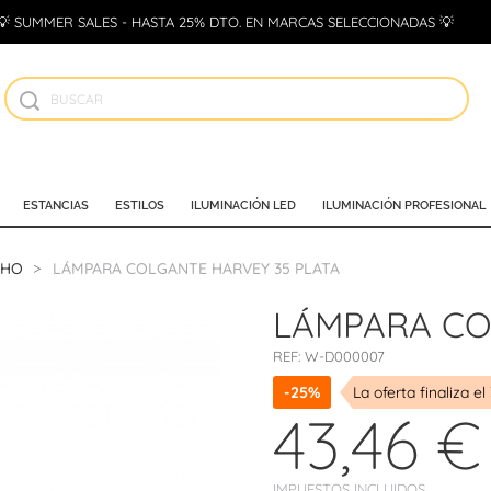
💡 SUMMER SALES - HASTA 25% DTO. EN MARCAS SELECCIONADAS 💡
ESTANCIAS
ESTILOS
ILUMINACIÓN LED
ILUMINACIÓN PROFESIONAL
CHO
LÁMPARA COLGANTE HARVEY 35 PLATA
LÁMPARA CO
REF:
W-D000007
-25%
La oferta finaliza el
43,46 €
IMPUESTOS INCLUIDOS