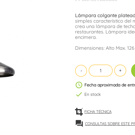
Lámpara colgante platea
simples característico del
crea una lámpara de techo
restaurantes. Lámpara ide
encimera.
Dimensiones: Alto Max. 126
schedule
Fecha aproximada de ent
check
En stock
FICHA TÉCNICA
forum
CONSULTAS SOBRE ESTE 