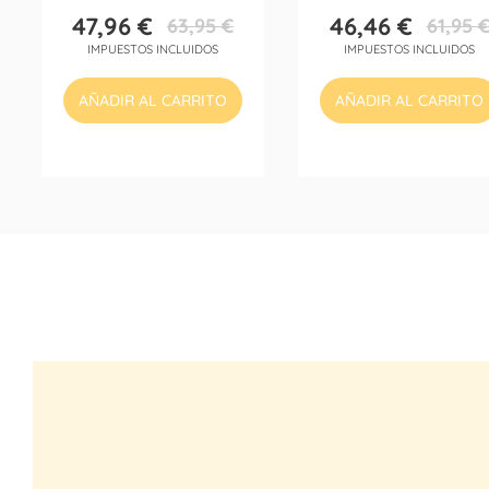
47,96 €
46,46 €
63,95 €
61,95 
Precio
Precio
Precio
Precio
IMPUESTOS INCLUIDOS
IMPUESTOS INCLUIDOS
base
base
AÑADIR AL CARRITO
AÑADIR AL CARRITO