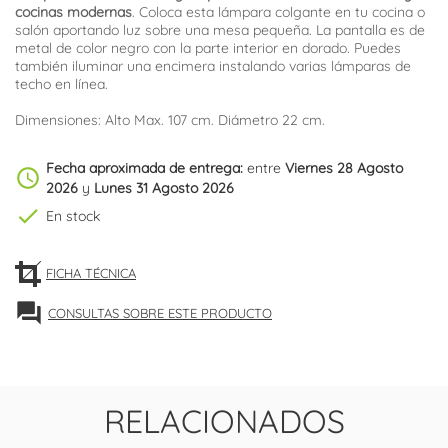
cocinas modernas
. Coloca esta lámpara colgante en tu cocina o
salón aportando luz sobre una mesa pequeña. La pantalla es de
metal de color negro con la parte interior en dorado. Puedes
también iluminar una encimera instalando varias lámparas de
techo en línea.
Dimensiones: Alto Max. 107 cm. Diámetro 22 cm.
Fecha aproximada de entrega:
entre
Viernes 28 Agosto
schedule
2026
y
Lunes 31 Agosto 2026
check
En stock
FICHA TÉCNICA
forum
CONSULTAS SOBRE ESTE PRODUCTO
RELACIONADOS