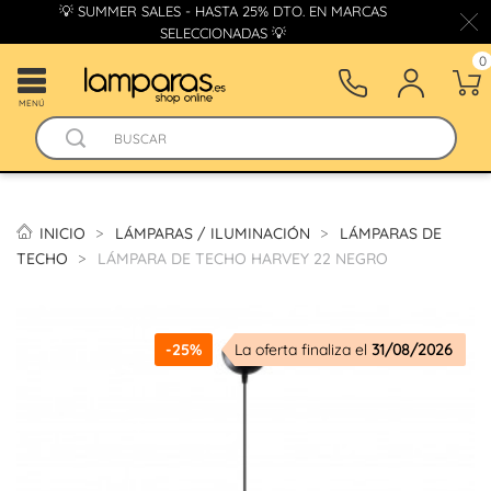
💡 SUMMER SALES - HASTA 25% DTO. EN MARCAS
SELECCIONADAS 💡
0
MENÚ
INICIO
LÁMPARAS / ILUMINACIÓN
LÁMPARAS DE
TECHO
LÁMPARA DE TECHO HARVEY 22 NEGRO
-25%
La oferta finaliza el
31/08/2026