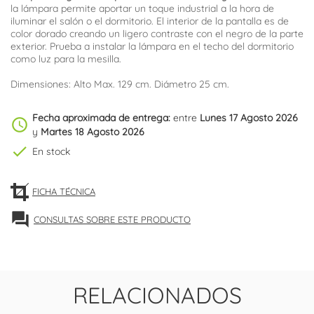
la lámpara permite aportar un toque industrial a la hora de
iluminar el salón o el dormitorio. El interior de la pantalla es de
color dorado creando un ligero contraste con el negro de la parte
exterior. Prueba a instalar la lámpara en el techo del dormitorio
como luz para la mesilla.
Dimensiones: Alto Max. 129 cm. Diámetro 25 cm.
Fecha aproximada de entrega:
entre
Lunes 17 Agosto 2026
schedule
y
Martes 18 Agosto 2026
check
En stock
FICHA TÉCNICA
forum
CONSULTAS SOBRE ESTE PRODUCTO
RELACIONADOS