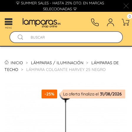
💡 SUMMER SALES - HASTA 25% DTO. EN MARCAS
SELECCIONADAS 💡
0
MENÚ
INICIO
LÁMPARAS / ILUMINACIÓN
LÁMPARAS DE
TECHO
LÁMPARA COLGANTE HARVEY 25 NEGRO
-25%
La oferta finaliza el
31/08/2026