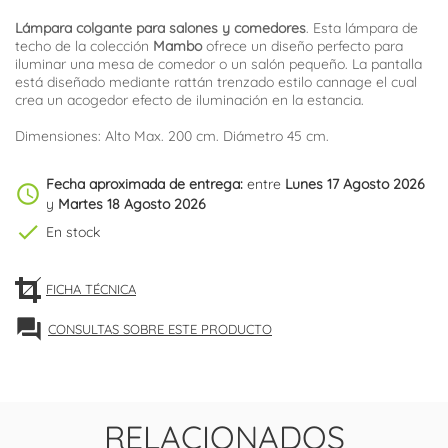
Lámpara colgante para salones y comedores
. Esta lámpara de
techo de la colección
Mambo
ofrece un diseño perfecto para
iluminar una mesa de comedor o un salón pequeño. La pantalla
está diseñado mediante rattán trenzado estilo cannage el cual
crea un acogedor efecto de iluminación en la estancia.
Dimensiones: Alto Max. 200 cm. Diámetro 45 cm.
Fecha aproximada de entrega:
entre
Lunes 17 Agosto 2026
schedule
y
Martes 18 Agosto 2026
check
En stock
FICHA TÉCNICA
forum
CONSULTAS SOBRE ESTE PRODUCTO
RELACIONADOS