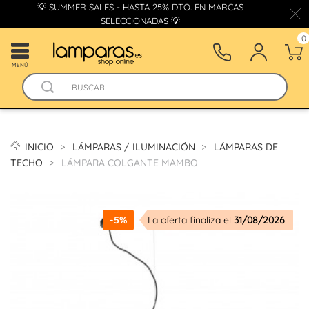
💡 SUMMER SALES - HASTA 25% DTO. EN MARCAS
SELECCIONADAS 💡
0
MENÚ
INICIO
LÁMPARAS / ILUMINACIÓN
LÁMPARAS DE
TECHO
LÁMPARA COLGANTE MAMBO
-5%
La oferta finaliza el
31/08/2026