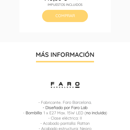
Precio
Precio
IMPUESTOS INCLUIDOS
base
COMPRAR
MÁS INFORMACIÓN
- Fabricante.
Faro Barcelona
.
- Diseñado por Faro Lab
-
Bombilla
: 1 x E27 Max. 15W LED (
no incluida
)
- Clase eléctrica: II
- Acabado pantalla: Rattan
- Acabado estructura: Negro