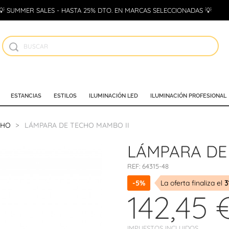
💡 SUMMER SALES - HASTA 25% DTO. EN MARCAS SELECCIONADAS 💡
ESTANCIAS
ESTILOS
ILUMINACIÓN LED
ILUMINACIÓN PROFESIONAL
CHO
LÁMPARA DE TECHO MAMBO II
LÁMPARA DE
REF:
64315-48
-5%
La oferta finaliza el
3
142,45 
IMPUESTOS INCLUIDOS