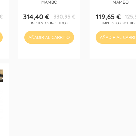
MAMBO
MAMBO
314,40 €
119,65 €
 €
330,95 €
125,
Precio
Precio
Precio
Precio
IMPUESTOS INCLUIDOS
IMPUESTOS INCLUID
base
base
AÑADIR AL CARRITO
AÑADIR AL CARR
R