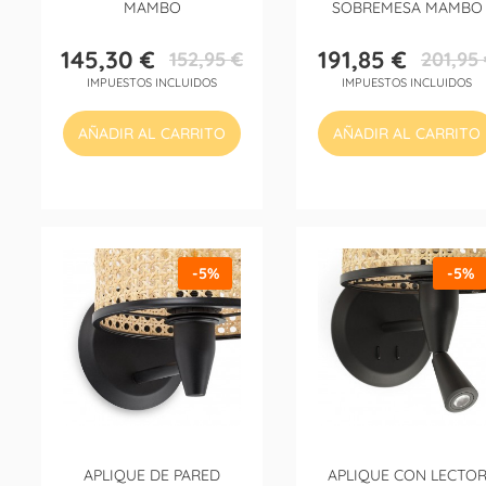
MAMBO
SOBREMESA MAMBO
145,30 €
191,85 €
152,95 €
201,95
Precio
Precio
Precio
Precio
IMPUESTOS INCLUIDOS
IMPUESTOS INCLUIDOS
base
base
AÑADIR AL CARRITO
AÑADIR AL CARRITO
-5%
-5%
APLIQUE DE PARED
APLIQUE CON LECTO