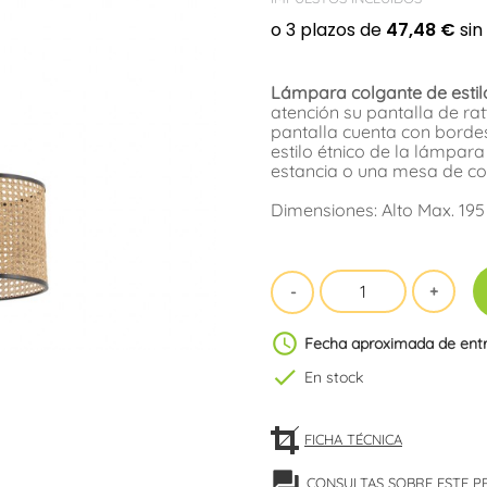
Lámpara colgante de estil
atención su pantalla de rat
pantalla cuenta con borde
estilo étnico de la lámpar
estancia o una mesa de c
Dimensiones: Alto Max. 195
schedule
Fecha aproximada de ent
check
En stock
FICHA TÉCNICA
forum
CONSULTAS SOBRE ESTE 