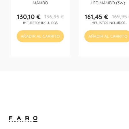
MAMBO
LED MAMBO (3W)
130,10 €
161,45 €
136,95 €
169,95 
Precio
Precio
Precio
Precio
IMPUESTOS INCLUIDOS
IMPUESTOS INCLUIDOS
base
base
AÑADIR AL CARRITO
AÑADIR AL CARRITO