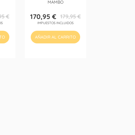
MAMBO
170,95 €
95 €
179,95 €
Precio
Precio
OS
IMPUESTOS INCLUIDOS
base
ITO
AÑADIR AL CARRITO