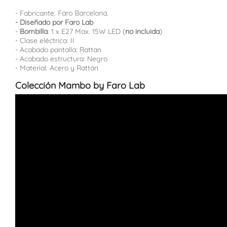
- Fabricante.
Faro Barcelona
.
- Diseñado por Faro Lab
-
Bombilla
: 1 x E27 Max. 15W LED (
no incluida
)
- Clase eléctrica: II
- Acabado pantalla: Rattan
- Acabado estructura: Negro
- Material: Acero y Rattán
Colección Mambo by Faro Lab