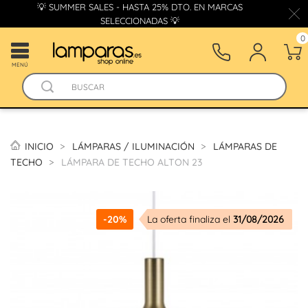
💡 SUMMER SALES - HASTA 25% DTO. EN MARCAS
SELECCIONADAS 💡
0
MENÚ
INICIO
LÁMPARAS / ILUMINACIÓN
LÁMPARAS DE
TECHO
LÁMPARA DE TECHO ALTON 23
-20%
La oferta finaliza el
31/08/2026