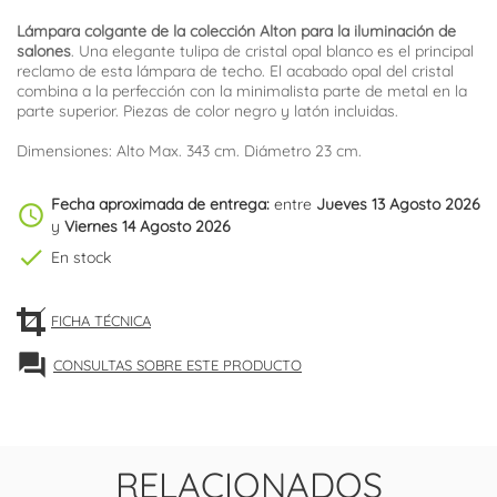
Lámpara colgante de la colección Alton para la iluminación de
salones
. Una elegante tulipa de cristal opal blanco es el principal
reclamo de esta lámpara de techo. El acabado opal del cristal
combina a la perfección con la minimalista parte de metal en la
parte superior. Piezas de color negro y latón incluidas.
Dimensiones: Alto Max. 343 cm. Diámetro 23 cm.
Fecha aproximada de entrega:
entre
Jueves 13 Agosto 2026
schedule
y
Viernes 14 Agosto 2026
check
En stock
FICHA TÉCNICA
forum
CONSULTAS SOBRE ESTE PRODUCTO
RELACIONADOS