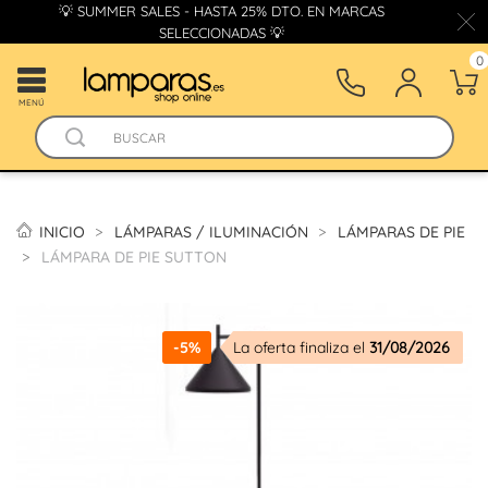
💡 SUMMER SALES - HASTA 25% DTO. EN MARCAS
SELECCIONADAS 💡
0
MENÚ
INICIO
LÁMPARAS / ILUMINACIÓN
LÁMPARAS DE PIE
LÁMPARA DE PIE SUTTON
-5%
La oferta finaliza el
31/08/2026