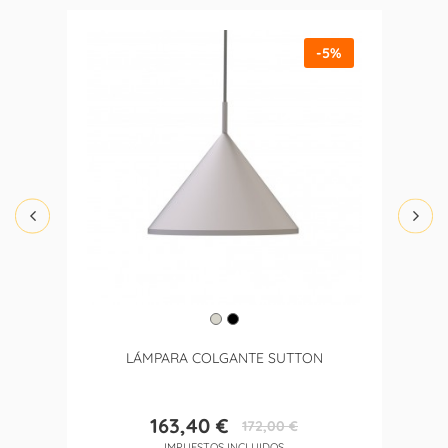
-5%
LÁMPARA COLGANTE SUTTON
163,40 €
172,00 €
Precio
Precio
IMPUESTOS INCLUIDOS