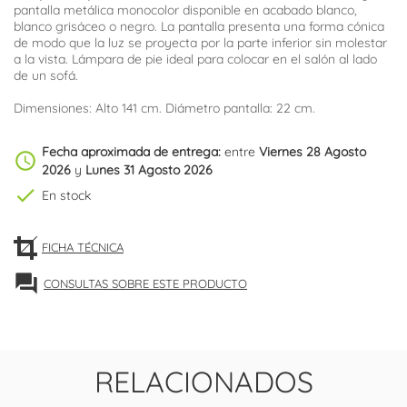
pantalla metálica monocolor disponible en acabado blanco,
blanco grisáceo o negro. La pantalla presenta una forma cónica
de modo que la luz se proyecta por la parte inferior sin molestar
a la vista. Lámpara de pie ideal para colocar en el salón al lado
de un sofá.
Dimensiones: Alto 141 cm. Diámetro pantalla: 22 cm.
Fecha aproximada de entrega:
entre
Viernes 28 Agosto
schedule
2026
y
Lunes 31 Agosto 2026
check
En stock
FICHA TÉCNICA
forum
CONSULTAS SOBRE ESTE PRODUCTO
RELACIONADOS