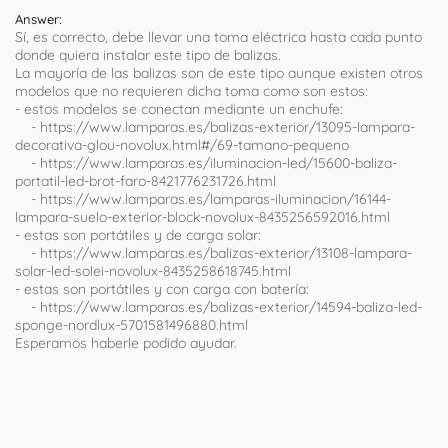
Answer:
Sí, es correcto, debe llevar una toma eléctrica hasta cada punto
donde quiera instalar este tipo de balizas.
La mayoría de las balizas son de este tipo aunque existen otros
modelos que no requieren dicha toma como son estos:
- estos modelos se conectan mediante un enchufe:
- https://www.lamparas.es/balizas-exterior/13095-lampara-
decorativa-glou-novolux.html#/69-tamano-pequeno
- https://www.lamparas.es/iluminacion-led/15600-baliza-
portatil-led-brot-faro-8421776231726.html
- https://www.lamparas.es/lamparas-iluminacion/16144-
lampara-suelo-exterior-block-novolux-8435256592016.html
- estas son portátiles y de carga solar:
- https://www.lamparas.es/balizas-exterior/13108-lampara-
solar-led-solei-novolux-8435258618745.html
- estas son portátiles y con carga con batería:
- https://www.lamparas.es/balizas-exterior/14594-baliza-led-
sponge-nordlux-5701581496880.html
Esperamos haberle podido ayudar.