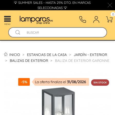
💡 SUMMER SALES - HASTA 25% DTO. EN MARCAS
SELECCIONADAS 💡
0
MENÚ
INICIO
ESTANCIAS DE LA CASA
JARDÍN - EXTERIOR
BALIZAS DE EXTERIOR
BALIZA DE EXTERIOR GARONNE
-5%
La oferta finaliza el
31/08/2026
SIN STOCK