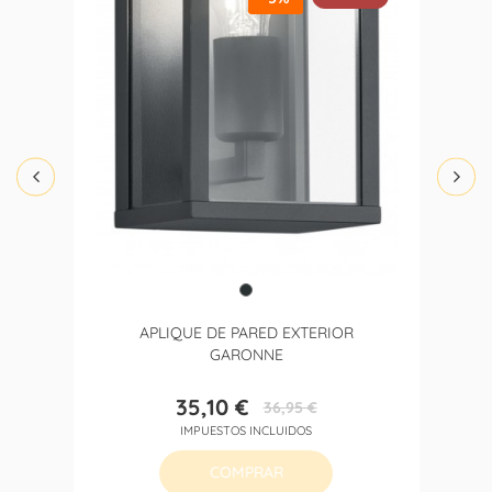
APLIQUE DE PARED EXTERIOR
GARONNE
35,10 €
36,95 €
Precio
Precio
IMPUESTOS INCLUIDOS
base
COMPRAR