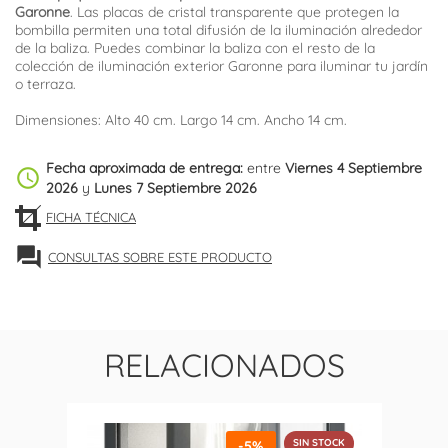
Garonne
. Las placas de cristal transparente que protegen la
bombilla permiten una total difusión de la iluminación alrededor
de la baliza. Puedes combinar la baliza con el resto de la
colección de iluminación exterior Garonne para iluminar tu jardín
o terraza.
Dimensiones: Alto 40 cm. Largo 14 cm. Ancho 14 cm.
Fecha aproximada de entrega:
entre
Viernes 4 Septiembre
schedule
2026
y
Lunes 7 Septiembre 2026
FICHA TÉCNICA
forum
CONSULTAS SOBRE ESTE PRODUCTO
RELACIONADOS
SIN STOCK
-5%